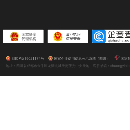
蜀ICP备19021174号
国家企业信用信息公示系统（四川）
国家
地址：四川省成都市金牛区龙湖北城天街蓝光中央天地 客服邮箱：chuangyiniao@16