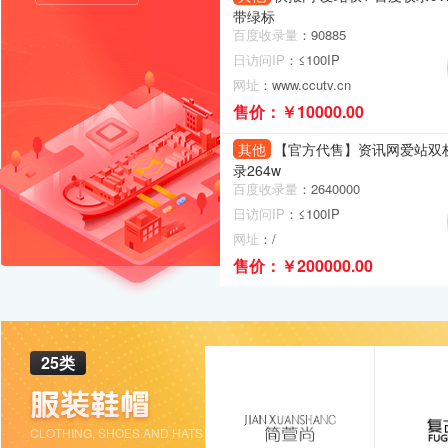
带绿标
百度收录量
：90885
日访问IP
：≤100IP
网址
：www.ccutv.cn
售价：￥10000.00
其他
【官方代售】资讯网爱站双
录264w
百度收录量
：2640000
日访问IP
：≤100IP
网址
：/
售价：￥200000.00
25类
CLOTHING, SHOES AND HATS