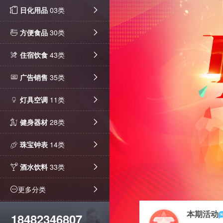
日化用品
03类
方便食品
30类
住宿饮食
43类
广告销售
35类
灯具空调
11类
健身器材
28类
珠宝钟表
14类
酒水饮料
33类
更多分类
本期活动
18482346807