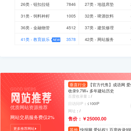
26类 - 钮扣拉链
7846
27类 - 地毯席垫
31类 - 饲料种籽
1005
32类 - 啤酒饮料
36类 - 金融物管
4512
37类 - 建筑修理
41类 - 教育娱乐
3578
42类 - 网站服务
垂直行业
【官方代售】成语网 爱
GOOD WEBS
收录9.7W+ 多年建站历史
百度收录量
：/
日访问IP
：≤100IP
优质网站资源推荐
网址
：/
网站交易服务费仅2%
售价：￥25000.00
更多推荐网站
其他
快报网 爱站权1 百度收录9