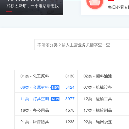
找标太麻烦，一个电话帮您找
每日必看专
01类 - 化工原料
3136
02类 - 颜料油漆
06类 - 金属材料
5424
07类 - 机械设备
11类 - 灯具空调
3977
12类 - 运输工具
16类 - 办公用品
4578
17类 - 橡胶制品
21类 - 厨房洁具
1238
22类 - 绳网袋篷