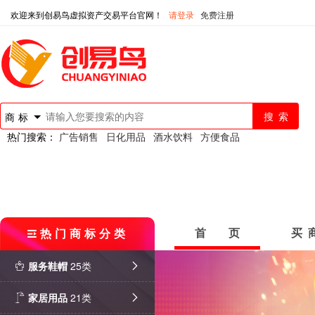
欢迎来到创易鸟虚拟资产交易平台官网！
请登录
免费注册
商标
热门搜索：
广告销售
日化用品
酒水饮料
方便食品
热门商标分类
首 页
买 
服务鞋帽
25类
家居用品
21类