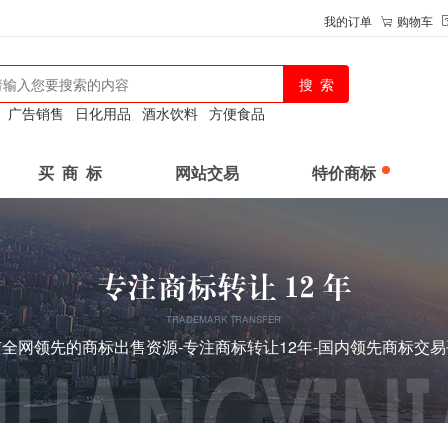
我的订单
购物车
：
广告销售
日化用品
酒水饮料
方便食品
买 商 标
网站交易
特价商标
TRADEMARK TRANSFER
全网领先的商标出售资源-专注商标转让12年-国内领先商标交