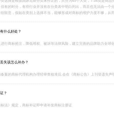
类选择是根据国际尼斯分类来停止的，共分为45个大类，1-34类是商品
。但有的时分，有些行业并没有在分类表中明白列出，而且也无法由一个
特别留意，假如在类别上选择不当，能够形成对商标的维护力度不够，从
有什么好处？
人进行商标抢注，降低维权、被诉等法律风险，建立完善的品牌助力全球
丢失该怎么补办？
局备案的商标代理机构办理经审查核准后,会在《商标公告》上刊登遗失声
证？
商标法》规定，商标补证即申请补发商标注册证