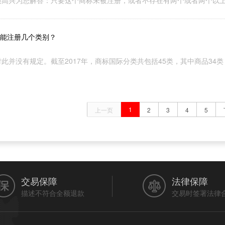
很高兴为您解答：只要这个商标未被注册，或者不存在有两个或者两个以上
能注册几个类别？
此并没有规定。截至2017年，商标国际分类共包括45类，其中商品3
1
上一页
2
3
4
5
交易保障
法律保障
描述不符合全额退款
交易时签署法律