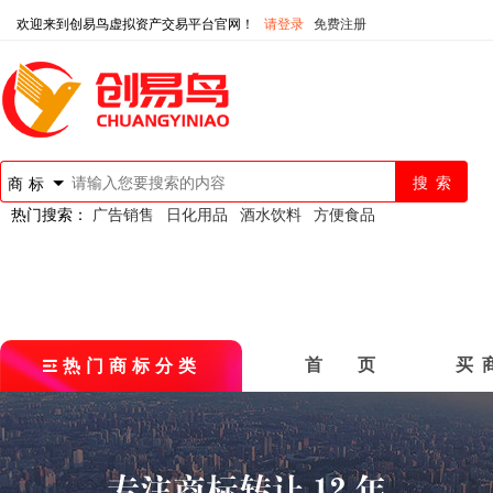
欢迎来到创易鸟虚拟资产交易平台官网！
请登录
免费注册
商标
热门搜索：
广告销售
日化用品
酒水饮料
方便食品
热门商标分类
首 页
买 