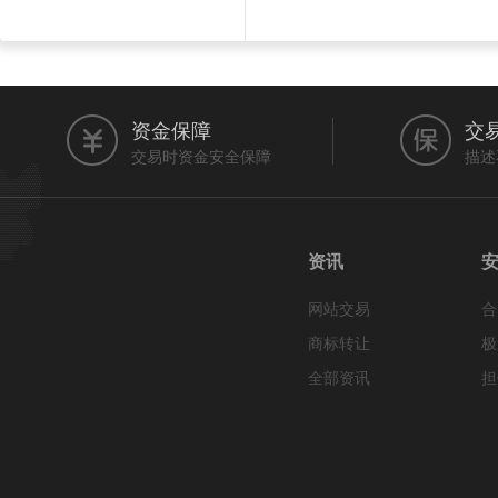
资金保障
交
交易时资金安全保障
描述
资讯
网站交易
合
商标转让
极
全部资讯
担