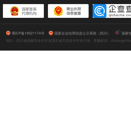
蜀ICP备19021174号
国家企业信用信息公示系统（四川）
国家
地址：四川省成都市金牛区龙湖北城天街蓝光中央天地 客服邮箱：chuangyiniao@16