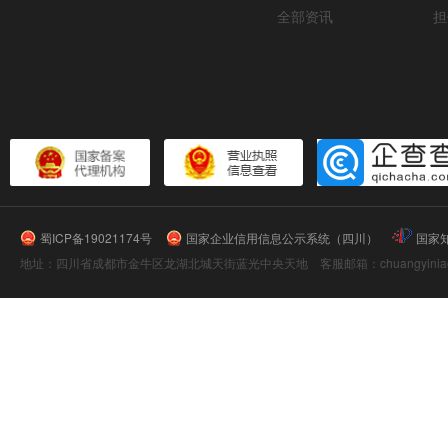
全部资讯
担
蜀ICP备19021174号
国家企业信用信息公示系统（四川）
国家
地址：四川省成都市金牛区龙湖北城天街蓝光中央天地 客服邮箱：chuangyiniao@16