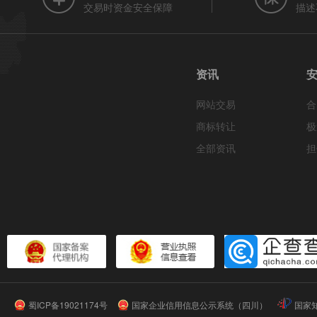
交易时资金安全保障
描述
资讯
网站交易
合
商标转让
极
全部资讯
担
蜀ICP备19021174号
国家企业信用信息公示系统（四川）
国家