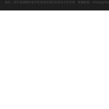
地址：四川省成都市金牛区龙湖北城天街蓝光中央天地 客服邮箱：chuangyiniao@16