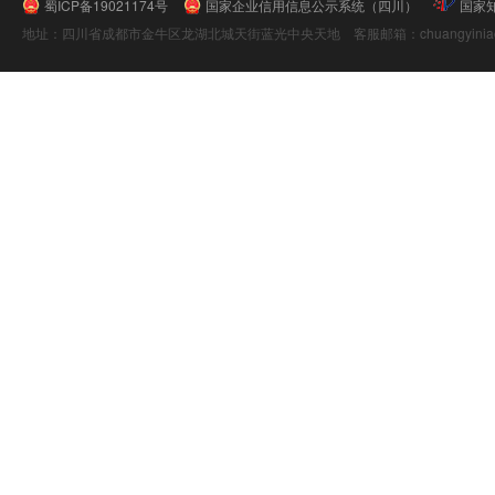
蜀ICP备19021174号
国家企业信用信息公示系统（四川）
国家
地址：四川省成都市金牛区龙湖北城天街蓝光中央天地 客服邮箱：chuangyiniao@16