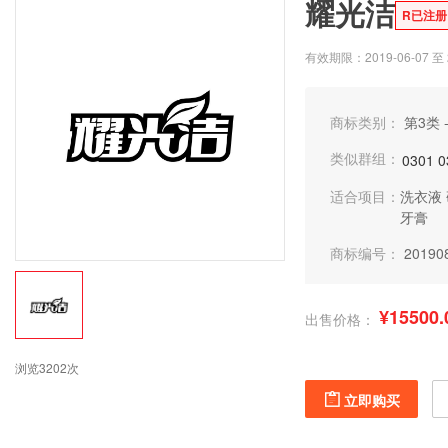
耀光洁
R已注册
有效期限：2019-06-07 至 2
商标类别：
第3类 
类似群组：
0301
0
适合项目：
洗衣液
牙膏
商标编号：
20190
¥15500.
出售价格：
浏览3202次
立即购买