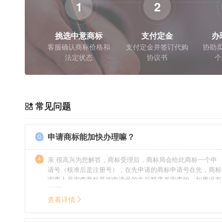
1
2
挑选中意商标
支付定金
办
客服确认商标价格和
支付定金并签订代购
协助卖
法定状态
协议书
个
常见问题
申请商标能加快办理嘛？
亲 很高兴为您解答，商标受理后，商标局会给此商标一个申
请号（核准后是注册号），在先申请的商标申请号在先，商标
审查人员审查商标是按申请号的先后顺序来审查的，如果没有
特殊情况（受理案件需要，被异议等），不会延迟也不会提
前。
查看详情