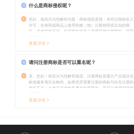
什么是商标侵权呢？
您好，很高兴为您解答问题：商标侵权是指：未经过商标权人
许可，在相同或商品上使用和她（他）注册相同或近似的商
标，或者其他干涉、妨碍商标持有人使用其他注册商标，损害
商标持有人合法权益的其他行为。侵权的人通常需要承担侵权
的责任，明知侵权的行为的人要承担赔偿的责任。情节严重
查看详情
的，还要承担刑事责任。希望我的回答对您有所帮助。
请问注册商标是否可以重名呢？
亲，您好！很高兴为您解答疑惑。注册商标是要分产品项目名
称或服务项目名称的，如果您所需要注册的商标与在先注册的
商标不在一个产品或者服务类别的范围内，是可以使用相同的
名称的。希望我的回答能帮到您。
查看详情