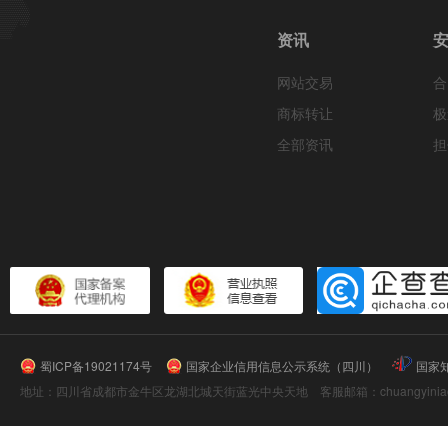
资讯
网站交易
合
商标转让
极
全部资讯
担
蜀ICP备19021174号
国家企业信用信息公示系统（四川）
国家
地址：四川省成都市金牛区龙湖北城天街蓝光中央天地 客服邮箱：chuangyiniao@16