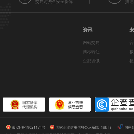
交易时资金安全保障
描述
资讯
网站交易
合
商标转让
极
全部资讯
担
蜀ICP备19021174号
国家企业信用信息公示系统（四川）
国家