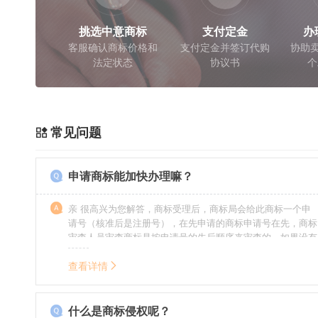
挑选中意商标
支付定金
办
客服确认商标价格和
支付定金并签订代购
协助卖
法定状态
协议书
个
常见问题
申请商标能加快办理嘛？
亲 很高兴为您解答，商标受理后，商标局会给此商标一个申
请号（核准后是注册号），在先申请的商标申请号在先，商标
审查人员审查商标是按申请号的先后顺序来审查的，如果没有
特殊情况（受理案件需要，被异议等），不会延迟也不会提
前。
查看详情
什么是商标侵权呢？