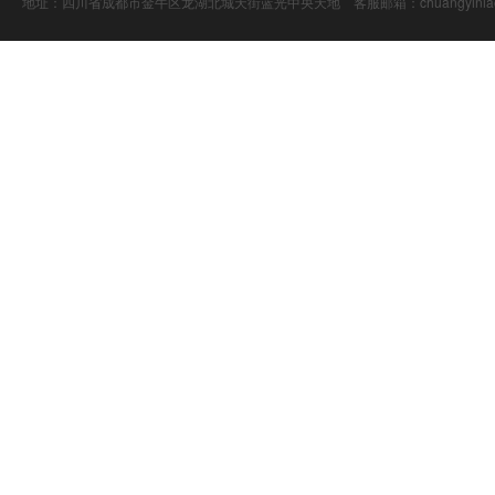
地址：四川省成都市金牛区龙湖北城天街蓝光中央天地 客服邮箱：chuangyiniao@16