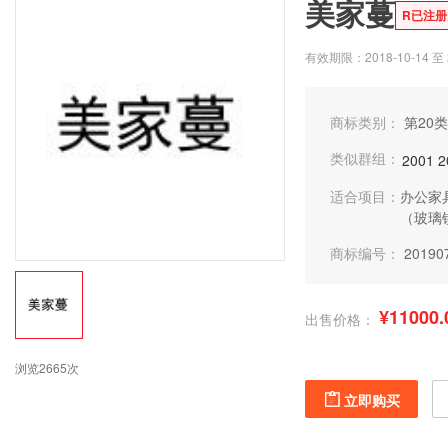
美家蔓
R已注册
有效期限：2018-10-14 至 2
商标类别：
第20类
类似群组：
2001
2
适合项目：
办公家
（玻璃
商标编号：
20190
¥11000.
出售价格：
浏览2665次
立即购买