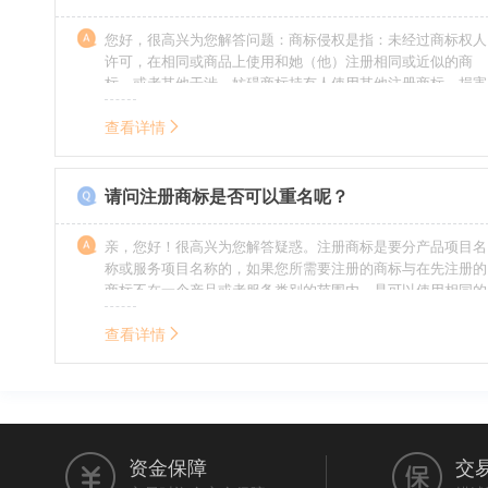
您好，很高兴为您解答问题：商标侵权是指：未经过商标权人
许可，在相同或商品上使用和她（他）注册相同或近似的商
标，或者其他干涉、妨碍商标持有人使用其他注册商标，损害
商标持有人合法权益的其他行为。侵权的人通常需要承担侵权
的责任，明知侵权的行为的人要承担赔偿的责任。情节严重
查看详情
的，还要承担刑事责任。希望我的回答对您有所帮助。
请问注册商标是否可以重名呢？
亲，您好！很高兴为您解答疑惑。注册商标是要分产品项目名
称或服务项目名称的，如果您所需要注册的商标与在先注册的
商标不在一个产品或者服务类别的范围内，是可以使用相同的
名称的。希望我的回答能帮到您。
查看详情
资金保障
交