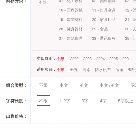
商标分类：
01 - 化工原料
02 - 颜料油漆
03 -
不限
10 - 医疗器械
11 - 灯具空调
12 -
19 - 建筑材料
20 - 家具用品
21 -
28 - 健身器材
29 - 食品
30 -
37 - 建筑修理
38 - 通讯服务
39 -
类似群组：
不限
2202
2203
2204
2205
2201
适用项目：
不限
帐篷
绳索
防水帆布
吊床
编织
组合类型：
不限
中文
英文
中文+英文
图
字符长度：
不限
1-2字
3字
4字
5字以上
出售价格：