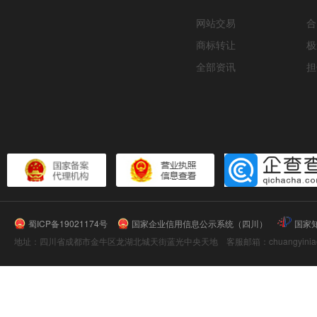
网站交易
合
商标转让
极
全部资讯
担
蜀ICP备19021174号
国家企业信用信息公示系统（四川）
国家
地址：四川省成都市金牛区龙湖北城天街蓝光中央天地 客服邮箱：chuangyiniao@16