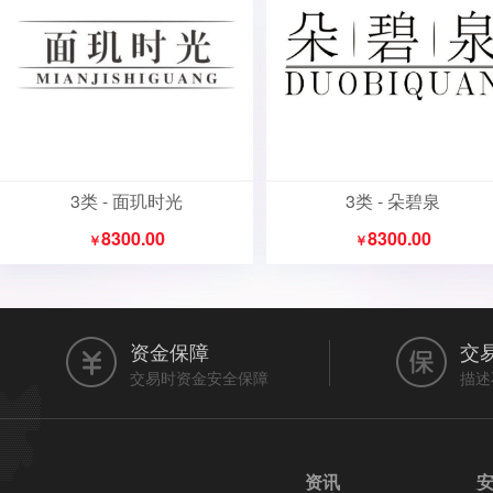
3类 - 面玑时光
3类 - 朵碧泉
8300.00
8300.00
￥
￥
资金保障
交
交易时资金安全保障
描述
资讯