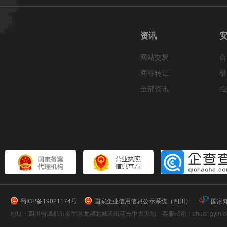
资讯
网站交易
合
商标转让
极
全部资讯
担
蜀ICP备19021174号
国家企业信用信息公示系统（四川）
国家
地址：四川省成都市金牛区龙湖北城天街蓝光中央天地 客服邮箱：chuangyiniao@16