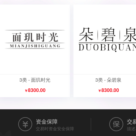
3类 - 面玑时光
3类 - 朵碧泉
8300.00
8300.00
￥
￥
资金保障
交
交易时资金安全保障
描述