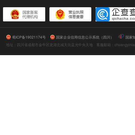
蜀ICP备19021174号
国家企业信用信息公示系统（四川）
国家
地址：四川省成都市金牛区龙湖北城天街蓝光中央天地 客服邮箱：chuangyiniao@16