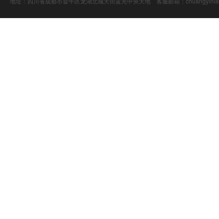
地址：四川省成都市金牛区龙湖北城天街蓝光中央天地 客服邮箱：chuangyiniao@16