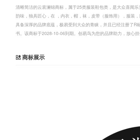
清晰简洁的云裳澜锦商标，属于25类服装鞋包类，是大众喜闻
韵味，独具匠心，在 ，内衣，帽，袜，皮带（服饰用），服装，
具备深厚的品牌底蕴，极易受到大众的青睐，并且已经注册了R
书。该商标于2028-10-06到期。创易鸟为您的品牌助力，放心
商标展示