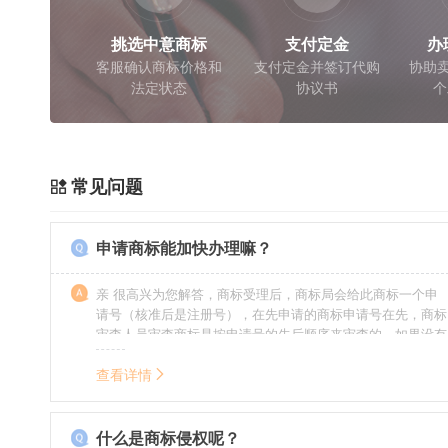
挑选中意商标
支付定金
办
客服确认商标价格和
支付定金并签订代购
协助卖
法定状态
协议书
个
常见问题
申请商标能加快办理嘛？
亲 很高兴为您解答，商标受理后，商标局会给此商标一个申
请号（核准后是注册号），在先申请的商标申请号在先，商标
审查人员审查商标是按申请号的先后顺序来审查的，如果没有
特殊情况（受理案件需要，被异议等），不会延迟也不会提
前。
查看详情
什么是商标侵权呢？