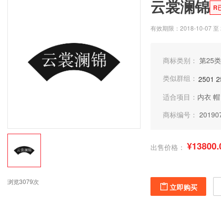
云裳澜锦
R
有效期限：2018-10-07 至 2
商标类别：
第25类
类似群组：
2501
2
适合项目：
内衣
帽
商标编号：
20190
¥13800.
出售价格：
浏览3079次
立即购买