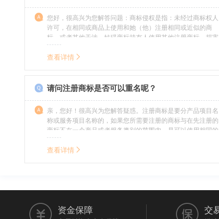
您好，很高兴为您解答问题：商标侵权是指：未经过商标权人
许可，在相同或商品上使用和她（他）注册相同或近似的商
标，或者其他干涉、妨碍商标持有人使用其他注册商标，损害
商标持有人合法权益的其他行为。侵权的人通常需要承担侵权
的责任，明知侵权的行为的人要承担赔偿的责任。情节严重
查看详情
的，还要承担刑事责任。希望我的回答对您有所帮助。
请问注册商标是否可以重名呢？
亲，您好！很高兴为您解答疑惑。注册商标是要分产品项目名
称或服务项目名称的，如果您所需要注册的商标与在先注册的
商标不在一个产品或者服务类别的范围内，是可以使用相同的
名称的。希望我的回答能帮到您。
查看详情
资金保障
交