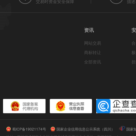
交易时资金安全保障
描述
资讯
网站交易
合
商标转让
极
全部资讯
担
蜀ICP备19021174号
国家企业信用信息公示系统（四川）
国家