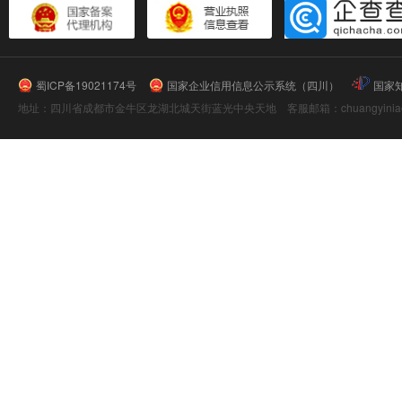
蜀ICP备19021174号
国家企业信用信息公示系统（四川）
国家
地址：四川省成都市金牛区龙湖北城天街蓝光中央天地 客服邮箱：chuangyiniao@16