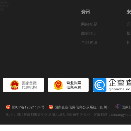
资讯
网站交易
合
商标转让
极
全部资讯
担
蜀ICP备19021174号
国家企业信用信息公示系统（四川）
国家
地址：四川省成都市金牛区龙湖北城天街蓝光中央天地 客服邮箱：chuangyiniao@16