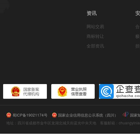
资讯
网站交易
合
商标转让
极
全部资讯
担
蜀ICP备19021174号
国家企业信用信息公示系统（四川）
国家
地址：四川省成都市金牛区龙湖北城天街蓝光中央天地 客服邮箱：chuangyiniao@16