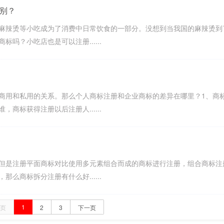
别？
麻辣烫等小吃成为了消费中日常饮食的一部分。没想到当我国的麻辣烫到
吗？小吃店也是可以注册......
商用和私用的关系。那么个人商标注册和企业商标的差异在哪里？1、商
商标获得注册以后注册人......
但是注册平面商标对比使用多元素组合而成的商标进行注册，组合商标注
么商标拆分注册有什么好......
1
页
2
3
下一页