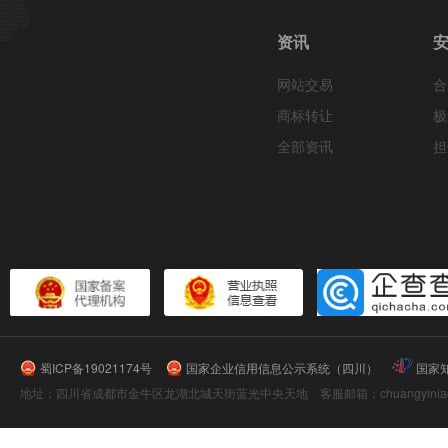
资讯
网站交易
合
商标转让
极
全部资讯
担
蜀ICP备19021174号
国家企业信用信息公示系统（四川）
国家
地址：四川省成都市金牛区龙湖北城天街蓝光中央天地 客服邮箱：chuangyiniao@16