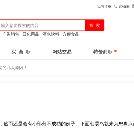
我的订单
购物车
：
广告销售
日化用品
酒水饮料
方便食品
买 商 标
网站交易
特价商标
功的几大原因！
！
，然而还是会有小部分不成功的例子。下面创易鸟就来为您盘点