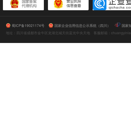
蜀ICP备19021174号
国家企业信用信息公示系统（四川）
国家
地址：四川省成都市金牛区龙湖北城天街蓝光中央天地 客服邮箱：chuangyiniao@16