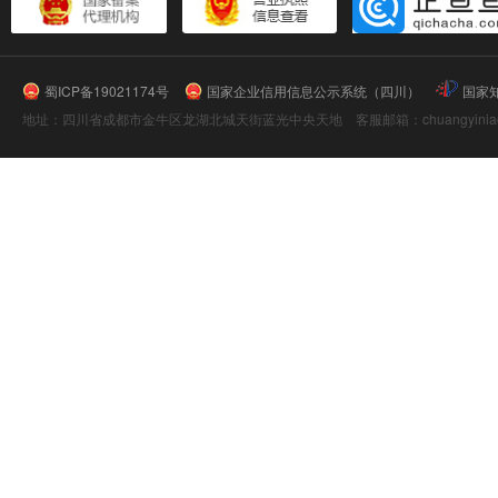
蜀ICP备19021174号
国家企业信用信息公示系统（四川）
国家
地址：四川省成都市金牛区龙湖北城天街蓝光中央天地 客服邮箱：chuangyiniao@16