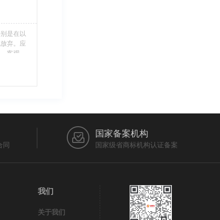
特别是在以
此放弃。应
当、客观，
的维护自身
审查员作出
在法律上充
国家备案机构
合同
国家级省商标机构认证备案
我们
关于我们