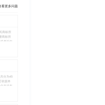
查看更多问题
其商标所
册商标所
近或者近似
伪造、擅自
注册商标标
条件。5、
共分为45
您可依据本
行业并没有
整包含进
别留意，假
不够，从而