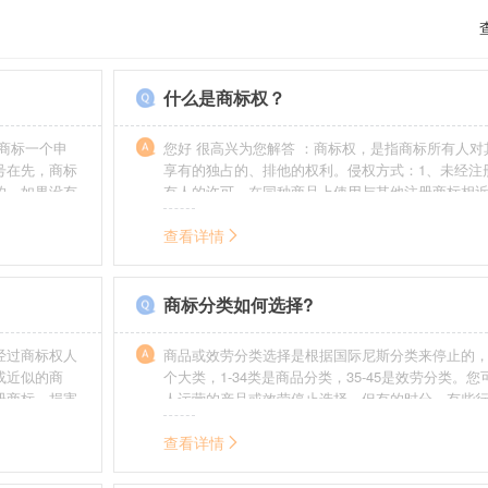
什么是商标权？
商标一个申
您好 很高兴为您解答 ：商标权，是指商标所有人对
号在先，商标
享有的独占的、排他的权利。侵权方式：1、未经注
的，如果没有
有人的许可，在同种商品上使用与其他注册商标相
迟也不会提
的商标。2、销售明知是假冒注册商标的商品。3、
制造他人注册商标标识或者销售伪造、擅自制造的
查看详情
识。4、故意为侵犯注册商标专用权的行为提供便利
给他人注册商标专用权造成其他损害。
商标分类如何选择?
经过商标权人
商品或效劳分类选择是根据国际尼斯分类来停止的，
或近似的商
个大类，1-34类是商品分类，35-45是效劳分类。
册商标，损害
人运营的产品或效劳停止选择。但有的时分，有些
需要承担侵权
在分类表中明白列出，而且也无法由一个分类就完
。情节严重
去，这就呈现了跨类别的状况，对这样的行业要特
查看详情
帮助。
如在类别上选择不当，能够形成对商标的维护力度
无法全面的停止维护。