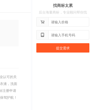
找商标太累
用户
c**2
购买 奢选
后台海量商标，专业顾问帮你找
用户
c**8
购买 荣智捷
用户
c**2
购买 沃百分
提交需求
业认可的关
洗衣液，洗面
标注册申请
易保驾护航！