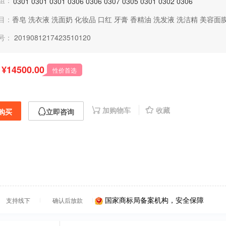
组：
0301
0301
0301
0306
0306
0307
0305
0301
0302
0306
目：
香皂
洗衣液
洗面奶
化妆品
口红
牙膏
香精油
洗发液
洗洁精
美容面
号：
2019081217423510120
¥14500.00
性价首选
加购物车
收藏
购买
立即咨询
国家商标局备案机构，安全保障
支持线下
确认后放款