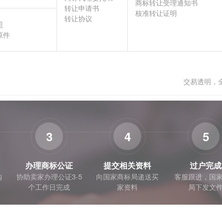
商标转让受理通知书
转让申请书
核准转让证明
转让协议
照
原件
交易透明，
3
4
5
办理商标公证
提交相关资料
过户完成
购
协助卖家办理公证3-5
向国家商标局递送买
客服跟进，国
个工作日完成
家资料
局下发文