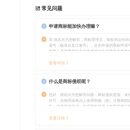
常见问题
申请商标能加快办理嘛？
亲 很高兴为您解答，商标受理后，商标局会给此
请号（核准后是注册号），在先申请的商标申请
审查人员审查商标是按申请号的先后顺序来审查
特殊情况（受理案件需要，被异议等），不会延
前。
查看详情
什么是商标侵权呢？
您好，很高兴为您解答问题：商标侵权是指：未
许可，在相同或商品上使用和她（他）注册相同
标，或者其他干涉、妨碍商标持有人使用其他注
商标持有人合法权益的其他行为。侵权的人通常
的责任，明知侵权的行为的人要承担赔偿的责任
查看详情
的，还要承担刑事责任。希望我的回答对您有所