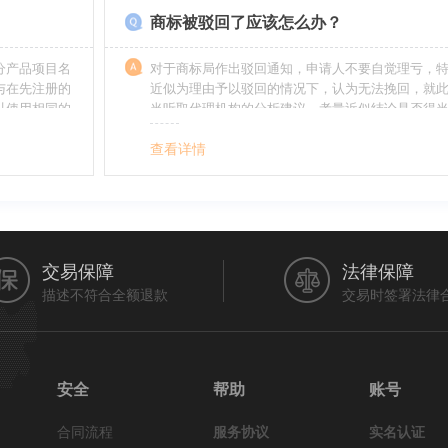
商标被驳回了应该怎么办？
分产品项目名
对于商标局作出驳回通知，申请人不要自觉理亏，
与在先注册的
近似为理由予以驳回的情况下，认为无法挽回，就
以使用相同的
当听取代理机构的分析建议，考量近似结论是否得
最终决定是选择放弃还是进行复审，从而最大限度
利益（很多商标最后取得成功都是复审争取来的，
查看详情
的驳回决定并非最终决定）。驳回复审环节体现了
分给予申请人申辩的机会。
交易保障
法律保障
描述不符合全额退款
交易时签署法律
安全
帮助
账号
合同流程
服务协议
实名认证