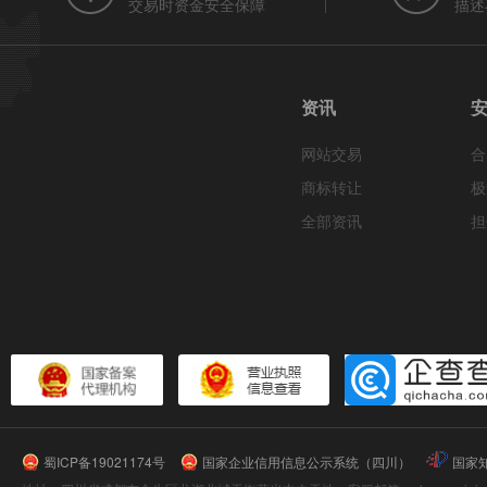
交易时资金安全保障
描述
资讯
网站交易
合
商标转让
极
全部资讯
担
蜀ICP备19021174号
国家企业信用信息公示系统（四川）
国家