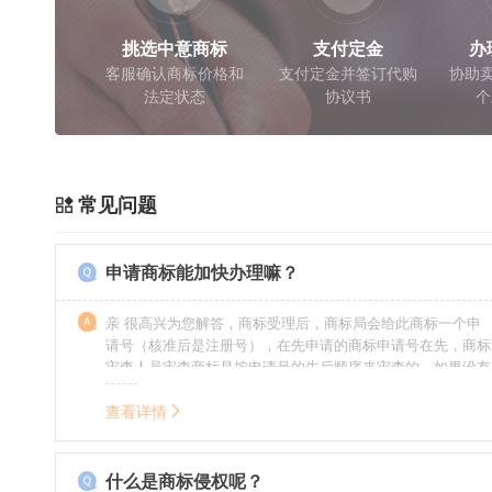
挑选中意商标
支付定金
办
客服确认商标价格和
支付定金并签订代购
协助卖
法定状态
协议书
个
常见问题
申请商标能加快办理嘛？
亲 很高兴为您解答，商标受理后，商标局会给此商标一个申
请号（核准后是注册号），在先申请的商标申请号在先，商标
审查人员审查商标是按申请号的先后顺序来审查的，如果没有
特殊情况（受理案件需要，被异议等），不会延迟也不会提
前。
查看详情
什么是商标侵权呢？