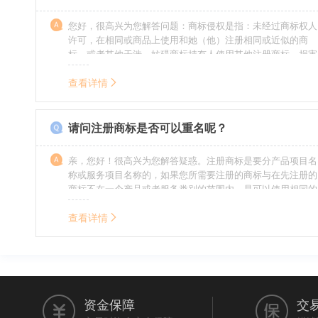
您好，很高兴为您解答问题：商标侵权是指：未经过商标权人
许可，在相同或商品上使用和她（他）注册相同或近似的商
标，或者其他干涉、妨碍商标持有人使用其他注册商标，损害
商标持有人合法权益的其他行为。侵权的人通常需要承担侵权
的责任，明知侵权的行为的人要承担赔偿的责任。情节严重
查看详情
的，还要承担刑事责任。希望我的回答对您有所帮助。
请问注册商标是否可以重名呢？
亲，您好！很高兴为您解答疑惑。注册商标是要分产品项目名
称或服务项目名称的，如果您所需要注册的商标与在先注册的
商标不在一个产品或者服务类别的范围内，是可以使用相同的
名称的。希望我的回答能帮到您。
查看详情
资金保障
交