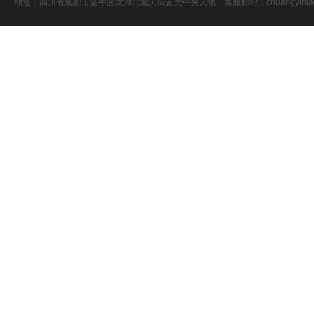
地址：四川省成都市金牛区龙湖北城天街蓝光中央天地 客服邮箱：chuangyiniao@16