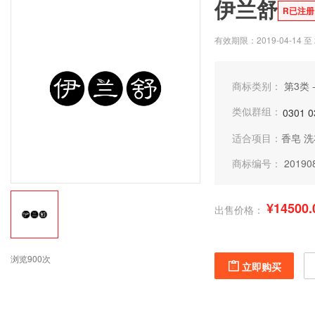
伊兰舒
R已注册
有效期限：2019-04-14 至 2
商标类别：
第3类 
类似群组：
0301
0
适合项目：
香皂
洗
商标编号：
20190
¥14500.
出售价格：
浏览900次
立即购买