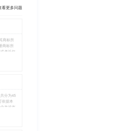
查看更多问题
其商标所
册商标所
近或者近似
伪造、擅自
注册商标标
条件。5、
共分为45
您可依据本
行业并没有
整包含进
别留意，假
不够，从而