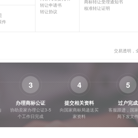
商标转让受理通知书
转让申请书
核准转让证明
转让协议
照
原件
交易透明，
3
4
5
办理商标公证
提交相关资料
过户完成
购
协助卖家办理公证3-5
向国家商标局递送买
客服跟进，国
个工作日完成
家资料
局下发文