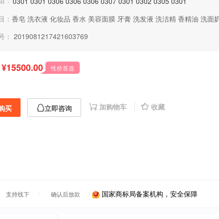
组：
0301
0301
0306
0306
0306
0307
0301
0302
0305
0301
目：
香皂
洗衣液
化妆品
香水
美容面膜
牙膏
洗发液
洗洁精
香精油
洗面
号：
2019081217421603769
¥15500.00
性价首选
加购物车
收藏
购买
立即咨询
国家商标局备案机构，安全保障
支持线下
确认后放款