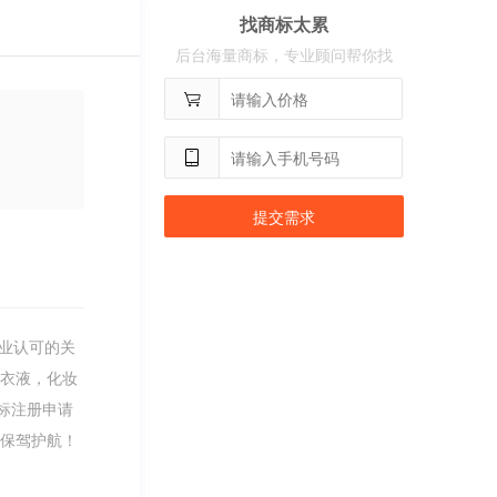
找商标太累
用户
c**2
购买 奢选
后台海量商标，专业顾问帮你找
用户
c**8
购买 荣智捷
用户
c**2
购买 沃百分
提交需求
业认可的关
洗衣液，化妆
标注册申请
易保驾护航！