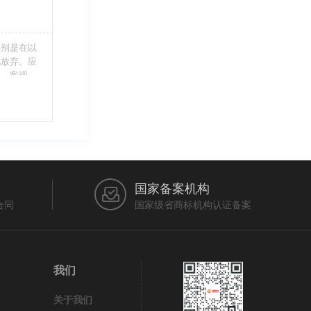
特别是在以
此放弃。应
当、客观，
的维护自身
审查员作出
在法律上充
国家备案机构
合同
国家级省商标机构认证备案
我们
关于我们