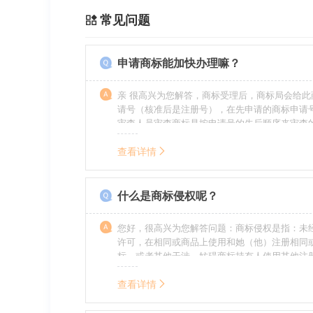
常见问题
申请商标能加快办理嘛？
亲 很高兴为您解答，商标受理后，商标局会给此
请号（核准后是注册号），在先申请的商标申请
审查人员审查商标是按申请号的先后顺序来审查
特殊情况（受理案件需要，被异议等），不会延
前。
查看详情
什么是商标侵权呢？
您好，很高兴为您解答问题：商标侵权是指：未
许可，在相同或商品上使用和她（他）注册相同
标，或者其他干涉、妨碍商标持有人使用其他注
商标持有人合法权益的其他行为。侵权的人通常
的责任，明知侵权的行为的人要承担赔偿的责任
查看详情
的，还要承担刑事责任。希望我的回答对您有所