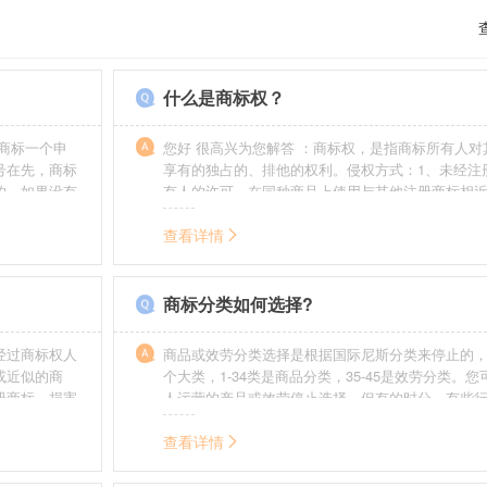
什么是商标权？
商标一个申
您好 很高兴为您解答 ：商标权，是指商标所有人对
号在先，商标
享有的独占的、排他的权利。侵权方式：1、未经注
的，如果没有
有人的许可，在同种商品上使用与其他注册商标相
迟也不会提
的商标。2、销售明知是假冒注册商标的商品。3、
制造他人注册商标标识或者销售伪造、擅自制造的
查看详情
识。4、故意为侵犯注册商标专用权的行为提供便利
给他人注册商标专用权造成其他损害。
商标分类如何选择?
经过商标权人
商品或效劳分类选择是根据国际尼斯分类来停止的，
或近似的商
个大类，1-34类是商品分类，35-45是效劳分类。
册商标，损害
人运营的产品或效劳停止选择。但有的时分，有些
需要承担侵权
在分类表中明白列出，而且也无法由一个分类就完
。情节严重
去，这就呈现了跨类别的状况，对这样的行业要特
查看详情
帮助。
如在类别上选择不当，能够形成对商标的维护力度
无法全面的停止维护。