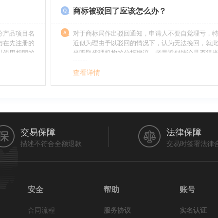
商标被驳回了应该怎么办？
分产品项目名
对于商标局作出驳回通知，申请人不要自觉理亏，
与在先注册的
近似为理由予以驳回的情况下，认为无法挽回，就
以使用相同的
当听取代理机构的分析建议，考量近似结论是否得
最终决定是选择放弃还是进行复审，从而最大限度
利益（很多商标最后取得成功都是复审争取来的，
查看详情
的驳回决定并非最终决定）。驳回复审环节体现了
分给予申请人申辩的机会。
交易保障
法律保障
描述不符合全额退款
交易时签署法律
安全
帮助
账号
合同流程
服务协议
实名认证