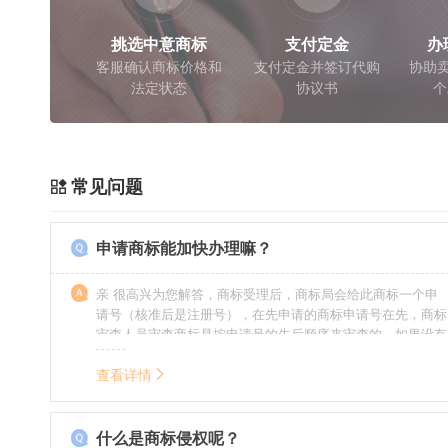
挑选中意商标
支付定金
办
客服确认商标价格和
支付定金并签订代购
协助卖
法定状态
协议书
个
常见问题
申请商标能加快办理嘛？
亲 很高兴为您解答，商标受理后，商标局会给此商标一个申
请号（核准后是注册号），在先申请的商标申请号在先，商标
审查人员审查商标是按申请号的先后顺序来审查的，如果没有
特殊情况（受理案件需要，被异议等），不会延迟也不会提
前。
查看详情
什么是商标侵权呢？