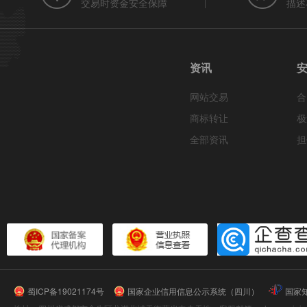
交易时资金安全保障
描述
资讯
网站交易
合
商标转让
极
全部资讯
担
蜀ICP备19021174号
国家企业信用信息公示系统（四川）
国家