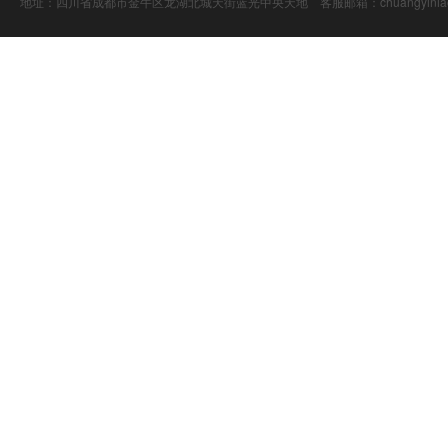
地址：四川省成都市金牛区龙湖北城天街蓝光中央天地 客服邮箱：chuangyiniao@16