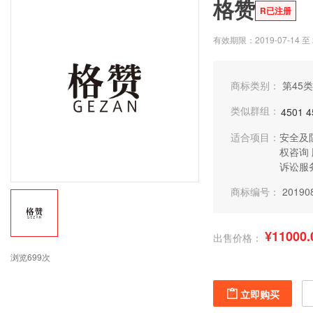
格赞
R已注册
有效期限：2019-07-14 至 2
商标类别：
第45类
类似群组：
4501
4
适合项目：
安全及
权咨询
诉讼服
商标编号：
20190
¥11000.
出售价格：
浏览699次
立即购买