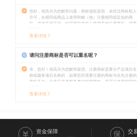
您好，很高兴为您解答问题：商标侵权是指：未经过商标权人
许可，在相同或商品上使用和她（他）注册相同或近似的商
标，或者其他干涉、妨碍商标持有人使用其他注册商标，损害
商标持有人合法权益的其他行为。侵权的人通常需要承担侵权
的责任，明知侵权的行为的人要承担赔偿的责任。情节严重
查看详情
的，还要承担刑事责任。希望我的回答对您有所帮助。
请问注册商标是否可以重名呢？
亲，您好！很高兴为您解答疑惑。注册商标是要分产品项目名
称或服务项目名称的，如果您所需要注册的商标与在先注册的
商标不在一个产品或者服务类别的范围内，是可以使用相同的
名称的。希望我的回答能帮到您。
查看详情
资金保障
交