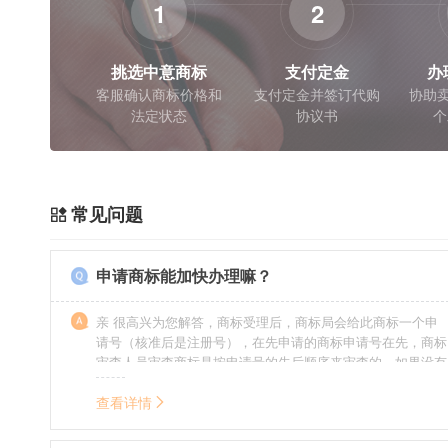
1
2
挑选中意商标
支付定金
办
客服确认商标价格和
支付定金并签订代购
协助卖
法定状态
协议书
个
常见问题
申请商标能加快办理嘛？
亲 很高兴为您解答，商标受理后，商标局会给此商标一个申
请号（核准后是注册号），在先申请的商标申请号在先，商标
审查人员审查商标是按申请号的先后顺序来审查的，如果没有
特殊情况（受理案件需要，被异议等），不会延迟也不会提
前。
查看详情