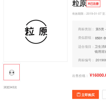
粒原
R已注册
有效期限：2019-01-07 至 2
商标类别：
第5类 
类似群组：
0501
0
适合项目：
卫生消
镜用溶
商标编号：
20190
¥16000.
出售价格：
浏览343次
立即购买