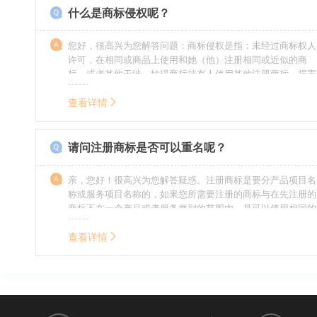
什么是商标侵权呢？
您好，很高兴为您解答问题：商标侵权是指：未经过商标权人
许可，在相同或商品上使用和她（他）注册相同或近似的商
标，或者其他干涉、妨碍商标持有人使用其他注册商标，损害
商标持有人合法权益的其他行为。侵权的人通常需要承担侵权
的责任，明知侵权的行为的人要承担赔偿的责任。情节严重
查看详情
的，还要承担刑事责任。希望我的回答对您有所帮助。
请问注册商标是否可以重名呢？
亲，您好！很高兴为您解答疑惑。注册商标是要分产品项目名
称或服务项目名称的，如果您所需要注册的商标与在先注册的
商标不在一个产品或者服务类别的范围内，是可以使用相同的
名称的。希望我的回答能帮到您。
查看详情