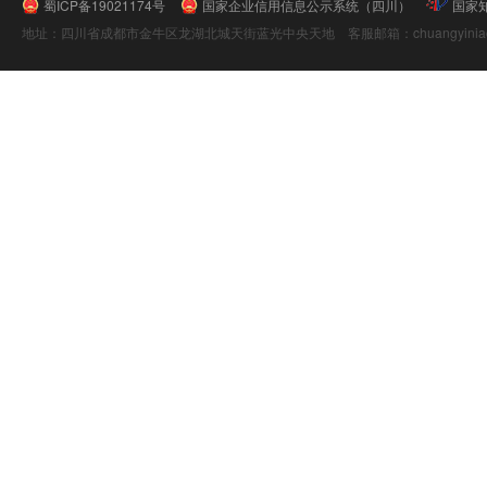
蜀ICP备19021174号
国家企业信用信息公示系统（四川）
国家
地址：四川省成都市金牛区龙湖北城天街蓝光中央天地 客服邮箱：chuangyiniao@16