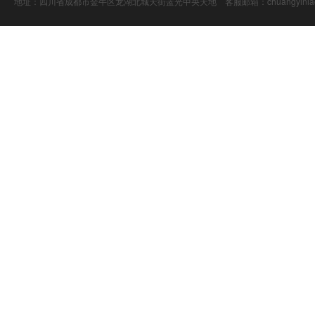
地址：四川省成都市金牛区龙湖北城天街蓝光中央天地 客服邮箱：chuangyiniao@16