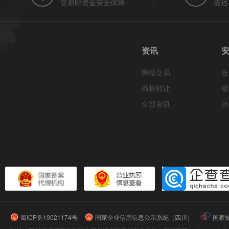
交易时资金安全保障
描述
资讯
网站交易
合
商标转让
极
全部资讯
担
蜀ICP备19021174号
国家企业信用信息公示系统（四川）
国家