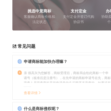
挑选中意商标
支付定金
办
客服确认商标价格和
支付定金并签订代购
协助卖
法定状态
协议书
个
常见问题
申请商标能加快办理嘛？
亲 很高兴为您解答，商标受理后，商标局会给此商标一个申
请号（核准后是注册号），在先申请的商标申请号在先，商标
审查人员审查商标是按申请号的先后顺序来审查的，如果没有
特殊情况（受理案件需要，被异议等），不会延迟也不会提
前。
查看详情
什么是商标侵权呢？