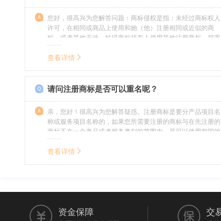
您好，很高兴为您解答问题：商标侵权是指：未经过商标权人
许可，在相同或商品上使用和她（他）注册相同或近似的商
标，或者其他干涉、妨碍商标持有人使用其他注册商标，损害
商标持有人合法权益的其他行为。侵权的人通常需要承担侵权
的责任，明知侵权的行为的人要承担赔偿的责任。情节严重
查看详情
的，还要承担刑事责任。希望我的回答对您有所帮助。
请问注册商标是否可以重名呢？
亲，您好！很高兴为您解答疑惑。注册商标是要分产品项目名
称或服务项目名称的，如果您所需要注册的商标与在先注册的
商标不在一个产品或者服务类别的范围内，是可以使用相同的
名称的。希望我的回答能帮到您。
查看详情
资金保障
交