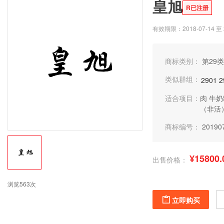
皇旭
R已注册
有效期限：2018-07-14 至 2
商标类别：
第29类
类似群组：
2901
2
适合项目：
肉
牛奶
（非活
商标编号：
20190
¥15800.
出售价格：
浏览563次
立即购买