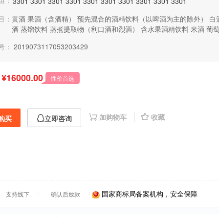
组：
3301
3301
3301
3301
3301
3301
3301
3301
3301
3301
目：
黄酒
果酒（含酒精）
预先混合的酒精饮料（以啤酒为主的除外）
白
酒
蒸馏饮料
蒸煮提取物（利口酒和烈酒）
含水果酒精饮料
米酒
葡
号：
2019073117053203429
¥16000.00
性价首选
加购物车
收藏
购买
立即咨询
国家商标局备案机构，安全保障
支持线下
确认后放款