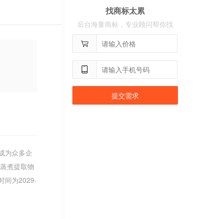
用户
c**8
购买 古雍堂
找商标太累
用户
c**2
购买 奢选
后台海量商标，专业顾问帮你找
用户
c**8
购买 荣智捷
用户
c**2
购买 沃百分
提交需求
成为众多企
，蒸煮提取物
为2029-