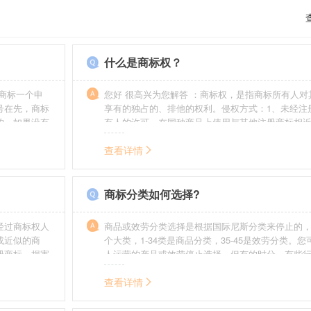
什么是商标权？
商标一个申
您好 很高兴为您解答 ：商标权，是指商标所有人对
号在先，商标
享有的独占的、排他的权利。侵权方式：1、未经注
的，如果没有
有人的许可，在同种商品上使用与其他注册商标相
迟也不会提
的商标。2、销售明知是假冒注册商标的商品。3、
制造他人注册商标标识或者销售伪造、擅自制造的
查看详情
识。4、故意为侵犯注册商标专用权的行为提供便利
给他人注册商标专用权造成其他损害。
商标分类如何选择?
经过商标权人
商品或效劳分类选择是根据国际尼斯分类来停止的，
或近似的商
个大类，1-34类是商品分类，35-45是效劳分类。
册商标，损害
人运营的产品或效劳停止选择。但有的时分，有些
需要承担侵权
在分类表中明白列出，而且也无法由一个分类就完
。情节严重
去，这就呈现了跨类别的状况，对这样的行业要特
查看详情
帮助。
如在类别上选择不当，能够形成对商标的维护力度
无法全面的停止维护。