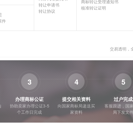
商标转让受理通知书
转让申请书
核准转让证明
转让协议
照
原件
交易透明，
3
4
5
办理商标公证
提交相关资料
过户完成
购
协助卖家办理公证3-5
向国家商标局递送买
客服跟进，国
个工作日完成
家资料
局下发文