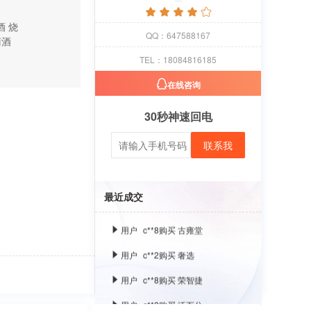
酒
烧
QQ：647588167
用户
c**1
购买 萝卜
萄酒
TEL：18084816185
用户
c**8
购买 古雍堂
在线咨询
用户
c**2
购买 奢选
30秒神速回电
用户
c**8
购买 荣智捷
用户
c**2
购买 沃百分
联系我
用户
c**1
购买 萝卜
用户
c**8
购买 古雍堂
最近成交
用户
c**2
购买 奢选
用户
c**8
购买 荣智捷
用户
c**2
购买 沃百分
用户
c**1
购买 萝卜