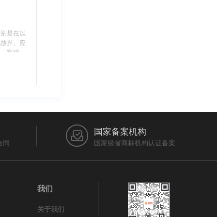
特别是在以
此放弃。应
当、客观，
的维护自身
审查员作出
在法律上充
国家备案机构
合同
国家级省商标机构认证备案
我们
关于我们