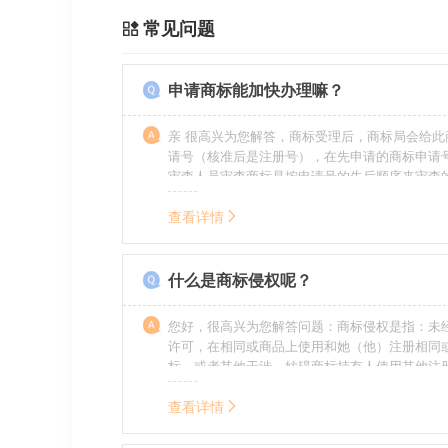
常见问题
申请商标能加快办理嘛？
亲 很高兴为您解答，商标受理后，商标局会给此
请号（核准后是注册号），在先申请的商标申请
审查人员审查商标是按申请号的先后顺序来审查
特殊情况（受理案件需要，被异议等），不会延
前。
查看详情
什么是商标侵权呢？
您好，很高兴为您解答问题：商标侵权是指：未
许可，在相同或商品上使用和她（他）注册相同
标，或者其他干涉、妨碍商标持有人使用其他注
商标持有人合法权益的其他行为。侵权的人通常
的责任，明知侵权的行为的人要承担赔偿的责任
查看详情
的，还要承担刑事责任。希望我的回答对您有所