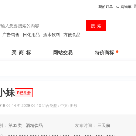
我的订单
购物车
：
广告销售
日化用品
酒水饮料
方便食品
买 商 标
网站交易
特价商标
小妹
R已注册
-06-14 至 2029-06-13
组合类型：中文+图形
别：
第33类 - 酒精饮品
发布时间：
三天前