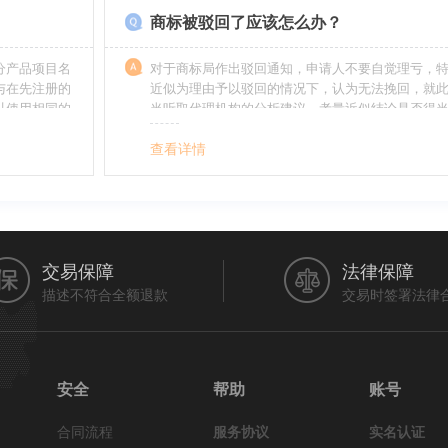
商标被驳回了应该怎么办？
分产品项目名
对于商标局作出驳回通知，申请人不要自觉理亏，
与在先注册的
近似为理由予以驳回的情况下，认为无法挽回，就
以使用相同的
当听取代理机构的分析建议，考量近似结论是否得
最终决定是选择放弃还是进行复审，从而最大限度
利益（很多商标最后取得成功都是复审争取来的，
查看详情
的驳回决定并非最终决定）。驳回复审环节体现了
分给予申请人申辩的机会。
交易保障
法律保障
描述不符合全额退款
交易时签署法律
安全
帮助
账号
合同流程
服务协议
实名认证