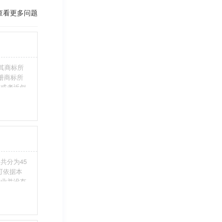
查看更多问题
其商标所
册商标所
近或者近似
伪造、擅自
注册商标标
条件。5、
共分为45
您可依据本
行业并没有
整包含进
别留意，假
不够，从而