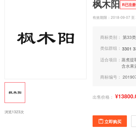
枫木阳
R已注册
有效期限：2018-09-07 至 2
商标类别：
第33类
类似群组：
3301
3
适合项目：
蒸煮提
含水果
商标编号：
20190
¥13800.
出售价格：
浏览1323次
立即购买