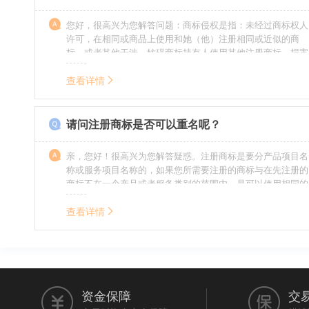
您好，很高兴为您解答问题：商标侵权是指：未经过商标权人
许可，在相同或商品上使用和她（他）注册相同或近似的商
标，或者其他干涉、妨碍商标持有人使用其他注册商标，损害
商标持有人合法权益的其他行为。侵权的人通常需要承担侵权
的责任，明知侵权的行为的人要承担赔偿的责任。情节严重
查看详情
的，还要承担刑事责任。希望我的回答对您有所帮助。
请问注册商标是否可以重名呢？
亲，您好！很高兴为您解答疑惑。注册商标是要分产品项目名
称或服务项目名称的，如果您所需要注册的商标与在先注册的
商标不在一个产品或者服务类别的范围内，是可以使用相同的
名称的。希望我的回答能帮到您。
查看详情
资金保障
交