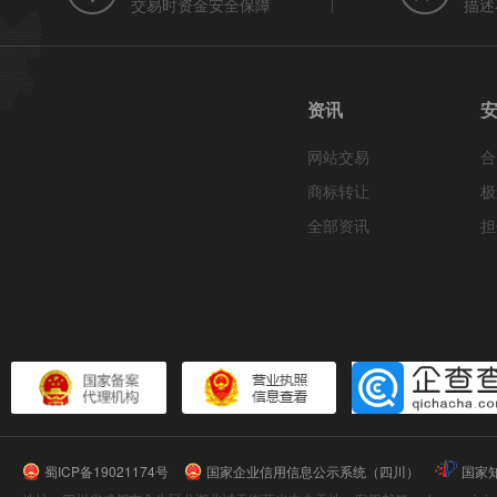
交易时资金安全保障
描述
资讯
网站交易
合
商标转让
极
全部资讯
担
蜀ICP备19021174号
国家企业信用信息公示系统（四川）
国家