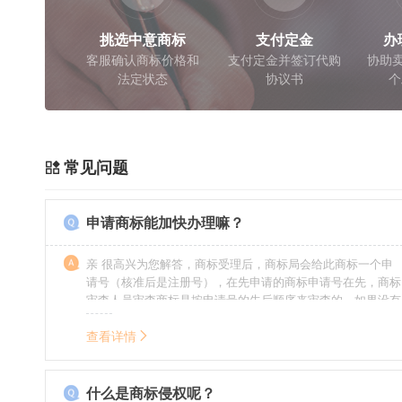
挑选中意商标
支付定金
办
客服确认商标价格和
支付定金并签订代购
协助卖
法定状态
协议书
个
常见问题
申请商标能加快办理嘛？
亲 很高兴为您解答，商标受理后，商标局会给此商标一个申
请号（核准后是注册号），在先申请的商标申请号在先，商标
审查人员审查商标是按申请号的先后顺序来审查的，如果没有
特殊情况（受理案件需要，被异议等），不会延迟也不会提
前。
查看详情
什么是商标侵权呢？