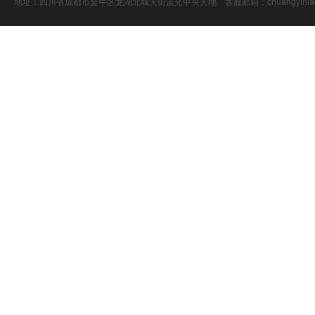
地址：四川省成都市金牛区龙湖北城天街蓝光中央天地 客服邮箱：chuangyiniao@16