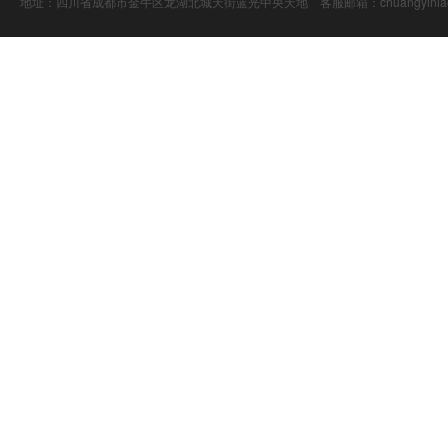
地址：四川省成都市金牛区龙湖北城天街蓝光中央天地 客服邮箱：chuangyiniao@16