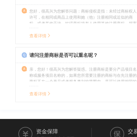
您好，很高兴为您解答问题：商标侵权是指：未经过商标权人
许可，在相同或商品上使用和她（他）注册相同或近似的商
标，或者其他干涉、妨碍商标持有人使用其他注册商标，损害
商标持有人合法权益的其他行为。侵权的人通常需要承担侵权
的责任，明知侵权的行为的人要承担赔偿的责任。情节严重
查看详情
的，还要承担刑事责任。希望我的回答对您有所帮助。
请问注册商标是否可以重名呢？
亲，您好！很高兴为您解答疑惑。注册商标是要分产品项目名
称或服务项目名称的，如果您所需要注册的商标与在先注册的
商标不在一个产品或者服务类别的范围内，是可以使用相同的
名称的。希望我的回答能帮到您。
查看详情
资金保障
交