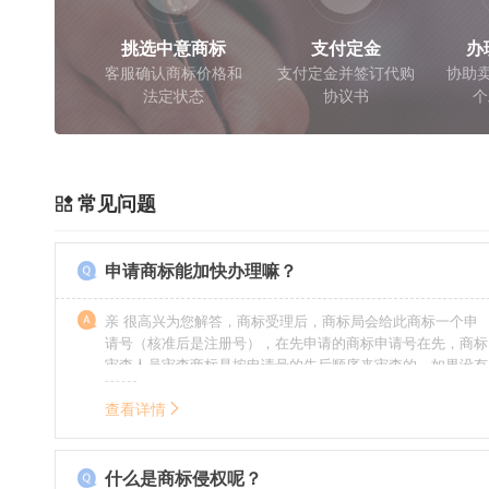
挑选中意商标
支付定金
办
客服确认商标价格和
支付定金并签订代购
协助卖
法定状态
协议书
个
常见问题
申请商标能加快办理嘛？
亲 很高兴为您解答，商标受理后，商标局会给此商标一个申
请号（核准后是注册号），在先申请的商标申请号在先，商标
审查人员审查商标是按申请号的先后顺序来审查的，如果没有
特殊情况（受理案件需要，被异议等），不会延迟也不会提
前。
查看详情
什么是商标侵权呢？