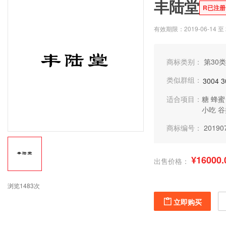
丰陆堂
R已注册
有效期限：2019-06-14 至 2
商标类别：
第30类
类似群组：
3004
3
适合项目：
糖
蜂蜜
小吃
谷
商标编号：
20190
¥16000.
出售价格：
浏览1483次
立即购买