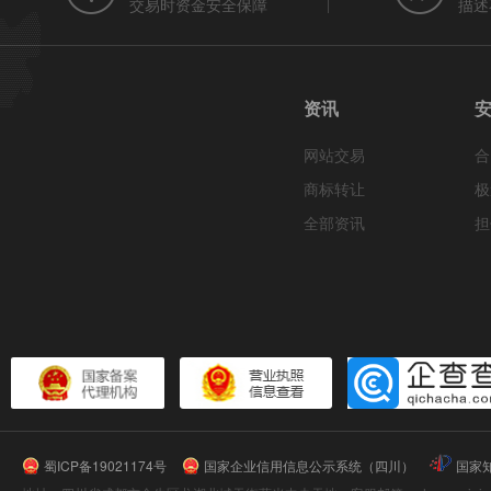
交易时资金安全保障
描述
资讯
网站交易
合
商标转让
极
全部资讯
担
蜀ICP备19021174号
国家企业信用信息公示系统（四川）
国家