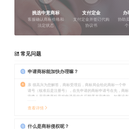
挑选中意商标
支付定金
办
客服确认商标价格和
支付定金并签订代购
协助卖
法定状态
协议书
个
常见问题
申请商标能加快办理嘛？
亲 很高兴为您解答，商标受理后，商标局会给此商标一个申
请号（核准后是注册号），在先申请的商标申请号在先，商标
审查人员审查商标是按申请号的先后顺序来审查的，如果没有
特殊情况（受理案件需要，被异议等），不会延迟也不会提
前。
查看详情
什么是商标侵权呢？