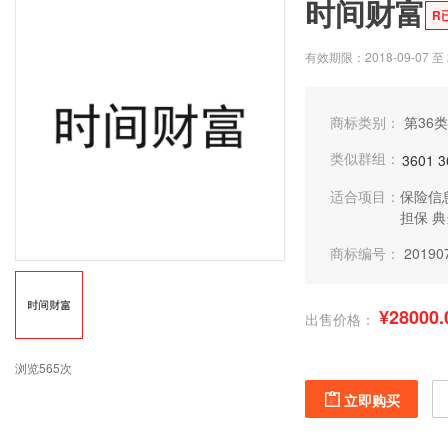
时间财富
R
有效期限：2018-09-07 至 2
商标类别：
第36类
类似群组：
3601
3
适合项目：
保险信
担保
典
商标编号：
20190
¥28000.
出售价格：
浏览565次
立即购买