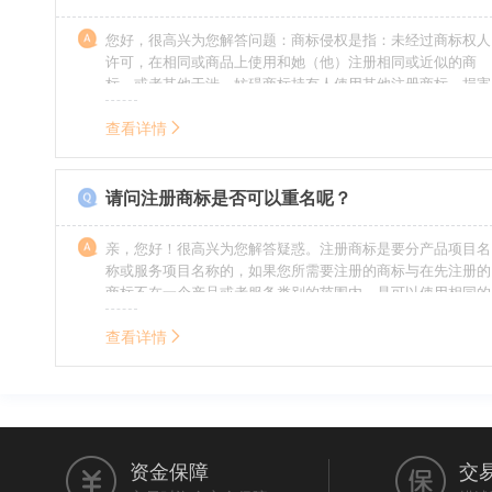
您好，很高兴为您解答问题：商标侵权是指：未经过商标权人
许可，在相同或商品上使用和她（他）注册相同或近似的商
标，或者其他干涉、妨碍商标持有人使用其他注册商标，损害
商标持有人合法权益的其他行为。侵权的人通常需要承担侵权
的责任，明知侵权的行为的人要承担赔偿的责任。情节严重
查看详情
的，还要承担刑事责任。希望我的回答对您有所帮助。
请问注册商标是否可以重名呢？
亲，您好！很高兴为您解答疑惑。注册商标是要分产品项目名
称或服务项目名称的，如果您所需要注册的商标与在先注册的
商标不在一个产品或者服务类别的范围内，是可以使用相同的
名称的。希望我的回答能帮到您。
查看详情
资金保障
交