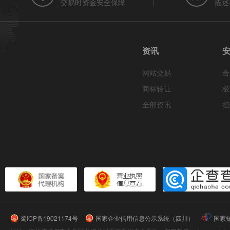
交易时资金安全保障
描述
资讯
网站交易
合
商标转让
极
全部资讯
担
蜀ICP备19021174号
国家企业信用信息公示系统（四川）
国家