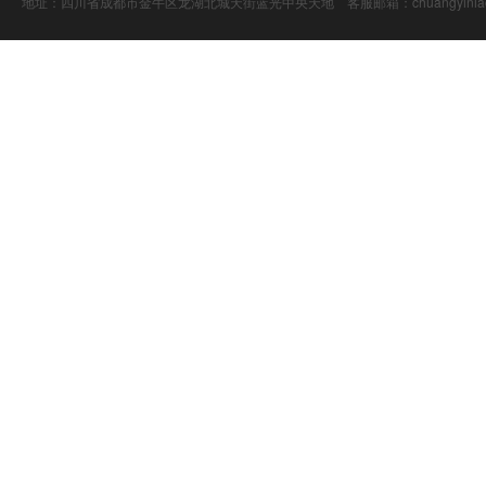
地址：四川省成都市金牛区龙湖北城天街蓝光中央天地 客服邮箱：chuangyiniao@16