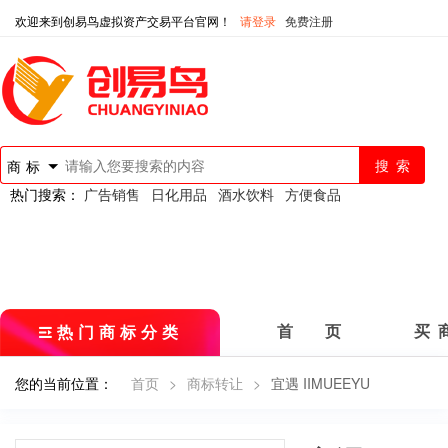
欢迎来到创易鸟虚拟资产交易平台官网！
请登录
免费注册
商标
热门搜索：
广告销售
日化用品
酒水饮料
方便食品
热门商标分类
首 页
买 
您的当前位置：
首页
>
商标转让
>
宜遇 IIMUEEYU