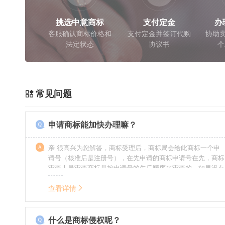
挑选中意商标
支付定金
办
客服确认商标价格和
支付定金并签订代购
协助卖
法定状态
协议书
个
常见问题
申请商标能加快办理嘛？
亲 很高兴为您解答，商标受理后，商标局会给此商标一个申
请号（核准后是注册号），在先申请的商标申请号在先，商标
审查人员审查商标是按申请号的先后顺序来审查的，如果没有
特殊情况（受理案件需要，被异议等），不会延迟也不会提
前。
查看详情
什么是商标侵权呢？