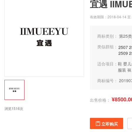
宜遇 IIMU
有效期限：2018-04-14 至 2
商标类别：
第25类
类似群组：
2507
2
2509
2
适合项目：
鞋
婴儿
服装
袜
商标编号：
20190
¥8500.0
出售价格：
浏览1516次
立即购买