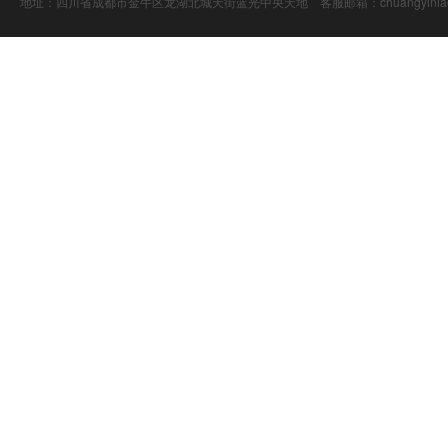
地址：四川省成都市金牛区龙湖北城天街蓝光中央天地 客服邮箱：chuangyiniao@16