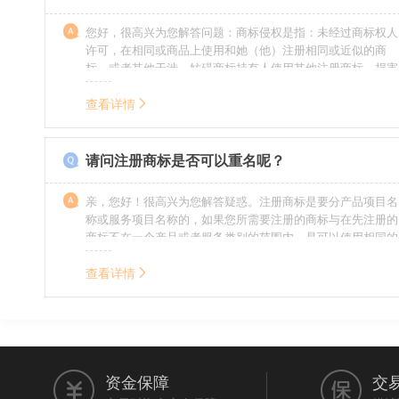
您好，很高兴为您解答问题：商标侵权是指：未经过商标权人
许可，在相同或商品上使用和她（他）注册相同或近似的商
标，或者其他干涉、妨碍商标持有人使用其他注册商标，损害
商标持有人合法权益的其他行为。侵权的人通常需要承担侵权
的责任，明知侵权的行为的人要承担赔偿的责任。情节严重
查看详情
的，还要承担刑事责任。希望我的回答对您有所帮助。
请问注册商标是否可以重名呢？
亲，您好！很高兴为您解答疑惑。注册商标是要分产品项目名
称或服务项目名称的，如果您所需要注册的商标与在先注册的
商标不在一个产品或者服务类别的范围内，是可以使用相同的
名称的。希望我的回答能帮到您。
查看详情
资金保障
交