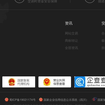
交易时资金安全保障
描述
资讯
网站交易
合
商标转让
极
全部资讯
担
蜀ICP备19021174号
国家企业信用信息公示系统（四川）
国家