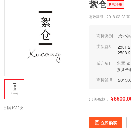
絮仓
R已注册
有效期限：2018-02-28 至 2
商标类别：
第25类
类似群组：
2501
2
2508
2
适合项目：
乳罩
婚
婴儿全
商标编号：
20190
¥8500.0
出售价格：
浏览1039次
立即购买