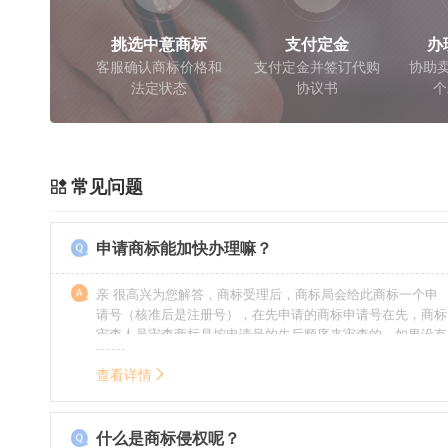
挑选中意商标
支付定金
办
客服确认商标价格和
支付定金并签订代购
协助卖
法定状态
协议书
个
常见问题
申请商标能加快办理嘛？
亲 很高兴为您解答，商标受理后，商标局会给此商标一个申
请号（核准后是注册号），在先申请的商标申请号在先，商标
审查人员审查商标是按申请号的先后顺序来审查的，如果没有
特殊情况（受理案件需要，被异议等），不会延迟也不会提
前。
查看详情
什么是商标侵权呢？