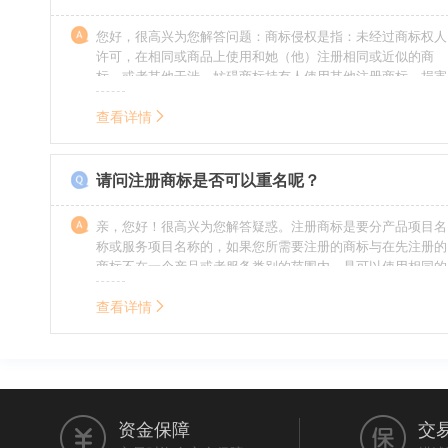
您好，很高兴为您解答问题：商标侵权是指：未经过商标权人
许可，在相同或商品上使用和她（他）注册相同或近似的商
标，或者其他干涉、妨碍商标持有人使用其他注册商标，损害
商标持有人合法权益的其他行为。侵权的人通常需要承担侵权
的责任，明知侵权的行为的人要承担赔偿的责任。情节严重
查看详情
的，还要承担刑事责任。希望我的回答对您有所帮助。
请问注册商标是否可以重名呢？
亲，您好！很高兴为您解答疑惑。注册商标是要分产品项目名
称或服务项目名称的，如果您所需要注册的商标与在先注册的
商标不在一个产品或者服务类别的范围内，是可以使用相同的
名称的。希望我的回答能帮到您。
查看详情
资金保障
交