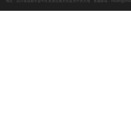
地址：四川省成都市金牛区龙湖北城天街蓝光中央天地 客服邮箱：chuangyiniao@16