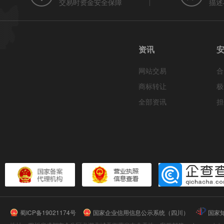
交易时资金安全保障
描述
资讯
网站交易
合
商标转让
极
全部资讯
担
蜀ICP备19021174号
国家企业信用信息公示系统（四川）
国家