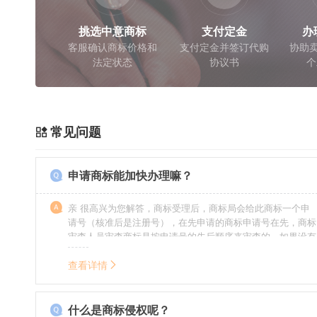
挑选中意商标
支付定金
办
客服确认商标价格和
支付定金并签订代购
协助卖
法定状态
协议书
个
常见问题
申请商标能加快办理嘛？
亲 很高兴为您解答，商标受理后，商标局会给此商标一个申
请号（核准后是注册号），在先申请的商标申请号在先，商标
审查人员审查商标是按申请号的先后顺序来审查的，如果没有
特殊情况（受理案件需要，被异议等），不会延迟也不会提
前。
查看详情
什么是商标侵权呢？