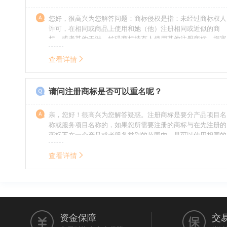
您好，很高兴为您解答问题：商标侵权是指：未经过商标权人
许可，在相同或商品上使用和她（他）注册相同或近似的商
标，或者其他干涉、妨碍商标持有人使用其他注册商标，损害
商标持有人合法权益的其他行为。侵权的人通常需要承担侵权
的责任，明知侵权的行为的人要承担赔偿的责任。情节严重
查看详情
的，还要承担刑事责任。希望我的回答对您有所帮助。
请问注册商标是否可以重名呢？
亲，您好！很高兴为您解答疑惑。注册商标是要分产品项目名
称或服务项目名称的，如果您所需要注册的商标与在先注册的
商标不在一个产品或者服务类别的范围内，是可以使用相同的
名称的。希望我的回答能帮到您。
查看详情
资金保障
交