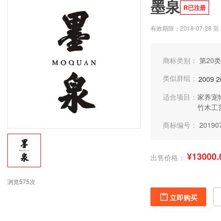
墨泉
R已注册
有效期限：2018-07-28 至 2
商标类别：
第20类
类似群组：
2009
2
适合项目：
家养宠
竹木工
商标编号：
20190
¥13000.
出售价格：
浏览575次
立即购买