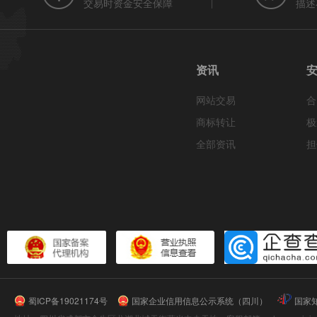
交易时资金安全保障
描述
资讯
网站交易
合
商标转让
极
全部资讯
担
蜀ICP备19021174号
国家企业信用信息公示系统（四川）
国家