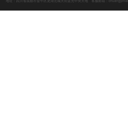
地址：四川省成都市金牛区龙湖北城天街蓝光中央天地 客服邮箱：chuangyiniao@16