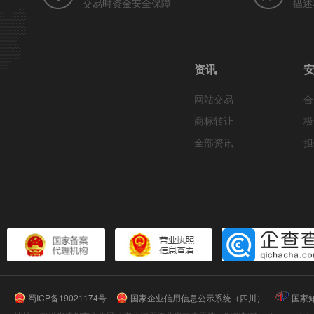
交易时资金安全保障
描述
资讯
网站交易
合
商标转让
极
全部资讯
担
蜀ICP备19021174号
国家企业信用信息公示系统（四川）
国家