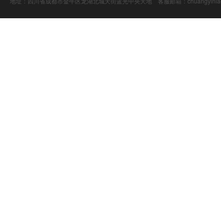
地址：四川省成都市金牛区龙湖北城天街蓝光中央天地 客服邮箱：chuangyiniao@16