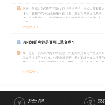
您好，很高兴为您解答问题：商标侵权是指：未经过商标权人
许可，在相同或商品上使用和她（他）注册相同或近似的商
标，或者其他干涉、妨碍商标持有人使用其他注册商标，损害
商标持有人合法权益的其他行为。侵权的人通常需要承担侵权
的责任，明知侵权的行为的人要承担赔偿的责任。情节严重
查看详情
的，还要承担刑事责任。希望我的回答对您有所帮助。
请问注册商标是否可以重名呢？
亲，您好！很高兴为您解答疑惑。注册商标是要分产品项目名
称或服务项目名称的，如果您所需要注册的商标与在先注册的
商标不在一个产品或者服务类别的范围内，是可以使用相同的
名称的。希望我的回答能帮到您。
查看详情
资金保障
交