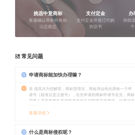
挑选中意商标
支付定金
办
客服确认商标价格和
支付定金并签订代购
协助卖
法定状态
协议书
个
常见问题
申请商标能加快办理嘛？
亲 很高兴为您解答，商标受理后，商标局会给此商标一个申
请号（核准后是注册号），在先申请的商标申请号在先，商标
审查人员审查商标是按申请号的先后顺序来审查的，如果没有
特殊情况（受理案件需要，被异议等），不会延迟也不会提
前。
查看详情
什么是商标侵权呢？