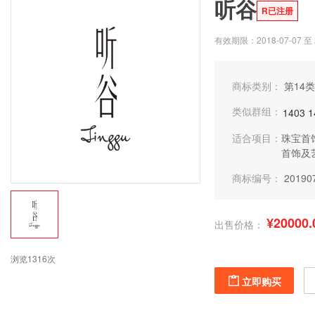
听谷
R已注册
有效期限：2018-07-07 至 2
商标类别：
第14类
类似群组：
1403
1
适合项目：
珠宝首
首饰及
商标编号：
20190
¥20000.
出售价格：
浏览1316次
立即购买