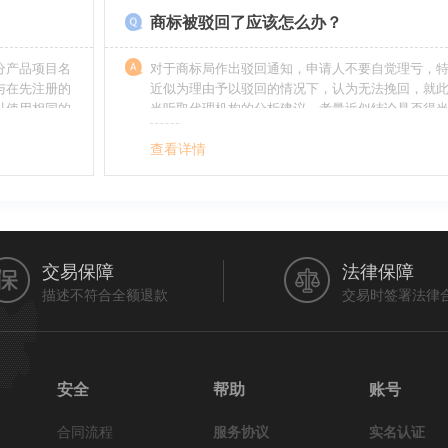
商标被驳回了应该怎么办？
分产品项目名
对于商标局作出驳回通知，申请人不要自觉理亏，
与在先注册的
近似为理由予以驳回的情况下，认为无法挽回，就
以使用相同的
当听取代理机构的分析建议，考量近似结论是否得
最终决定是选择放弃还是进行复审，从而最大限度
利益（很多商标最后取得成功都是复审争取来的，
查看详情
的驳回决定并非最终决定）。驳回复审环节体现了
分给予申请人申辩的机会。
交易保障
法律保障
描述不符合全额退款
交易时签署法律
安全
帮助
账号
合同流程
服务协议
实名认证