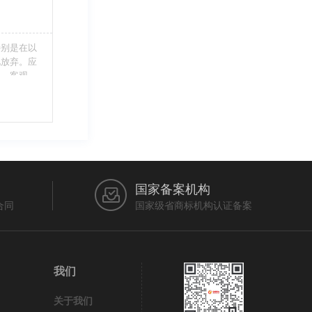
特别是在以
此放弃。应
当、客观，
的维护自身
审查员作出
在法律上充
国家备案机构
合同
国家级省商标机构认证备案
我们
关于我们