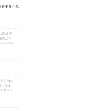
查看更多问题
其商标所
册商标所
近或者近似
伪造、擅自
注册商标标
条件。5、
共分为45
您可依据本
行业并没有
整包含进
别留意，假
不够，从而