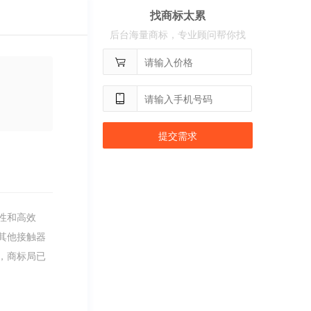
找商标太累
用户
c**2
购买 奢选
后台海量商标，专业顾问帮你找
用户
c**8
购买 荣智捷
用户
c**2
购买 沃百分
提交需求
性和高效
其他接触器
，商标局已