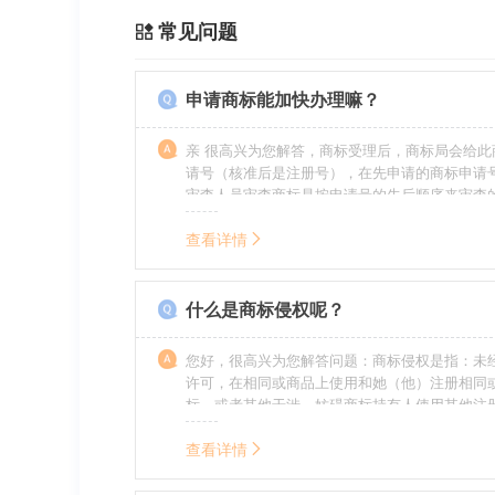
常见问题
申请商标能加快办理嘛？
亲 很高兴为您解答，商标受理后，商标局会给此
请号（核准后是注册号），在先申请的商标申请
审查人员审查商标是按申请号的先后顺序来审查
特殊情况（受理案件需要，被异议等），不会延
前。
查看详情
什么是商标侵权呢？
您好，很高兴为您解答问题：商标侵权是指：未
许可，在相同或商品上使用和她（他）注册相同
标，或者其他干涉、妨碍商标持有人使用其他注
商标持有人合法权益的其他行为。侵权的人通常
的责任，明知侵权的行为的人要承担赔偿的责任
查看详情
的，还要承担刑事责任。希望我的回答对您有所