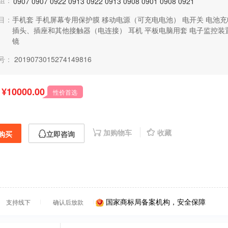
组：
0907
0907
0922
0913
0922
0913
0908
0901
0908
0921
目：
手机套
手机屏幕专用保护膜
移动电源（可充电电池）
电开关
电池充
插头、插座和其他接触器（电连接）
耳机
平板电脑用套
电子监控装
镜
号：
2019073015274149816
¥10000.00
性价首选
加购物车
收藏
购买
立即咨询
国家商标局备案机构，安全保障
支持线下
确认后放款