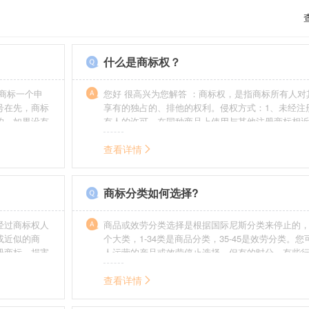
什么是商标权？
商标一个申
您好 很高兴为您解答 ：商标权，是指商标所有人对
号在先，商标
享有的独占的、排他的权利。侵权方式：1、未经注
的，如果没有
有人的许可，在同种商品上使用与其他注册商标相
迟也不会提
的商标。2、销售明知是假冒注册商标的商品。3、
制造他人注册商标标识或者销售伪造、擅自制造的
查看详情
识。4、故意为侵犯注册商标专用权的行为提供便利
给他人注册商标专用权造成其他损害。
商标分类如何选择?
经过商标权人
商品或效劳分类选择是根据国际尼斯分类来停止的，
或近似的商
个大类，1-34类是商品分类，35-45是效劳分类。
册商标，损害
人运营的产品或效劳停止选择。但有的时分，有些
需要承担侵权
在分类表中明白列出，而且也无法由一个分类就完
。情节严重
去，这就呈现了跨类别的状况，对这样的行业要特
查看详情
帮助。
如在类别上选择不当，能够形成对商标的维护力度
无法全面的停止维护。