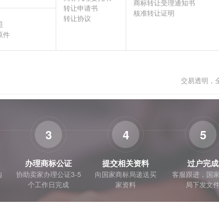
商标转让受理通知书
转让申请书
核准转让证明
转让协议
照
原件
交易透明，
3
4
5
办理商标公证
提交相关资料
过户完成
购
协助卖家办理公证3-5
向国家商标局递送买
客服跟进，国
个工作日完成
家资料
局下发文