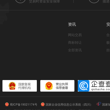
交易时资金安全保障
描述
资讯
网站交易
合
商标转让
极
全部资讯
担
蜀ICP备19021174号
国家企业信用信息公示系统（四川）
国家