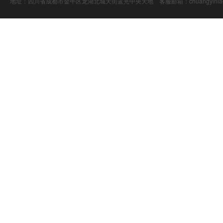
地址：四川省成都市金牛区龙湖北城天街蓝光中央天地 客服邮箱：chuangyiniao@16