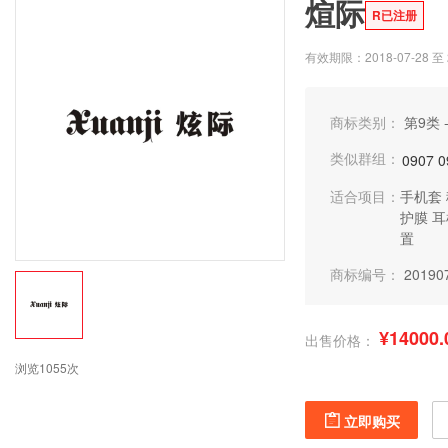
煊际
R已注册
有效期限：2018-07-28 至 2
商标类别：
第9类 
类似群组：
0907
0
适合项目：
手机套
护膜
耳
置
商标编号：
20190
¥14000.
出售价格：
浏览1055次
立即购买