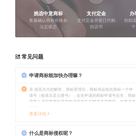
挑选中意商标
支付定金
办
客服确认商标价格和
支付定金并签订代购
协助卖
法定状态
协议书
个
常见问题
申请商标能加快办理嘛？
亲 很高兴为您解答，商标受理后，商标局会给此商标一个申
请号（核准后是注册号），在先申请的商标申请号在先，商标
审查人员审查商标是按申请号的先后顺序来审查的，如果没有
特殊情况（受理案件需要，被异议等），不会延迟也不会提
前。
查看详情
什么是商标侵权呢？