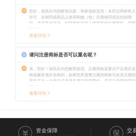
您好，很高兴为您解答问题：商标侵权是指：未经过商标权人
许可，在相同或商品上使用和她（他）注册相同或近似的商
标，或者其他干涉、妨碍商标持有人使用其他注册商标，损害
商标持有人合法权益的其他行为。侵权的人通常需要承担侵权
的责任，明知侵权的行为的人要承担赔偿的责任。情节严重
查看详情
的，还要承担刑事责任。希望我的回答对您有所帮助。
请问注册商标是否可以重名呢？
亲，您好！很高兴为您解答疑惑。注册商标是要分产品项目名
称或服务项目名称的，如果您所需要注册的商标与在先注册的
商标不在一个产品或者服务类别的范围内，是可以使用相同的
名称的。希望我的回答能帮到您。
查看详情
资金保障
交