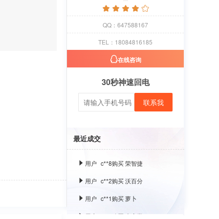
用户
c**8
购买 古雍堂
QQ：647588167
用户
c**2
购买 奢选
TEL：18084816185
用户
c**8
购买 荣智捷
在线咨询
用户
c**2
购买 沃百分
30秒神速回电
用户
c**1
购买 萝卜
联系我
用户
c**8
购买 古雍堂
用户
c**2
购买 奢选
用户
c**8
购买 荣智捷
最近成交
用户
c**2
购买 沃百分
用户
c**1
购买 萝卜
用户
c**8
购买 古雍堂
用户
c**2
购买 奢选