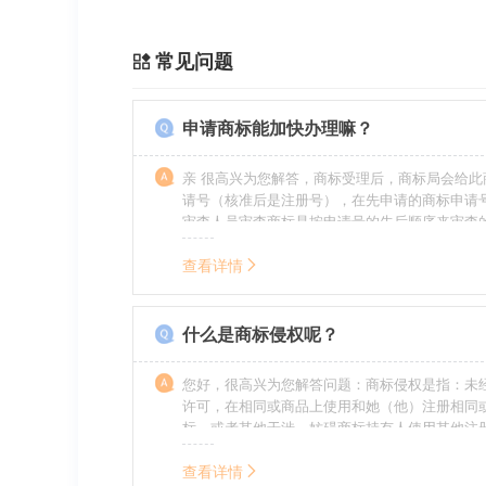
常见问题
申请商标能加快办理嘛？
亲 很高兴为您解答，商标受理后，商标局会给此
请号（核准后是注册号），在先申请的商标申请
审查人员审查商标是按申请号的先后顺序来审查
特殊情况（受理案件需要，被异议等），不会延
前。
查看详情
什么是商标侵权呢？
您好，很高兴为您解答问题：商标侵权是指：未
许可，在相同或商品上使用和她（他）注册相同
标，或者其他干涉、妨碍商标持有人使用其他注
商标持有人合法权益的其他行为。侵权的人通常
的责任，明知侵权的行为的人要承担赔偿的责任
查看详情