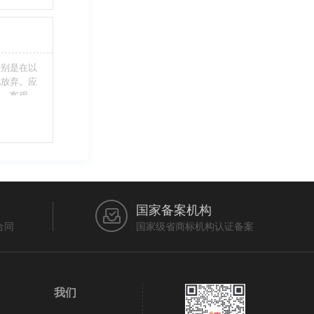
不够，从而
特别是在以
此放弃。应
当、客观，
的维护自身
审查员作出
在法律上充
国家备案机构
合同
国家级省商标机构认证备案
我们