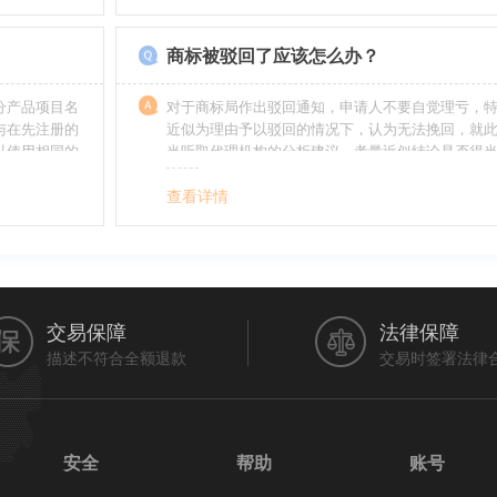
帮助。
如在类别上选择不当，能够形成对商标的维护力度
无法全面的停止维护。
商标被驳回了应该怎么办？
分产品项目名
对于商标局作出驳回通知，申请人不要自觉理亏，
与在先注册的
近似为理由予以驳回的情况下，认为无法挽回，就
以使用相同的
当听取代理机构的分析建议，考量近似结论是否得
最终决定是选择放弃还是进行复审，从而最大限度
利益（很多商标最后取得成功都是复审争取来的，
查看详情
的驳回决定并非最终决定）。驳回复审环节体现了
分给予申请人申辩的机会。
交易保障
法律保障
描述不符合全额退款
交易时签署法律
安全
帮助
账号