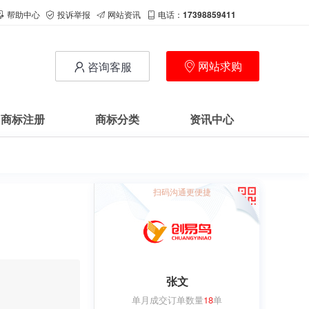
帮助中心
投诉举报
网站资讯
电话：
17398859411
网站求购
咨询客服
商标注册
商标分类
资讯中心
扫码沟通更便捷
张文
单月成交订单数量
18
单
用户
c**1
购买 萝卜