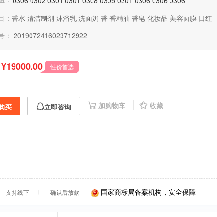
0306
0302
0301
0301
0308
0305
0301
0306
0306
0306
目：
香水
清洁制剂
沐浴乳
洗面奶
香
香精油
香皂
化妆品
美容面膜
口红
号：
2019072416023712922
¥19000.00
性价首选
加购物车
收藏
购买
立即咨询
国家商标局备案机构，安全保障
支持线下
确认后放款