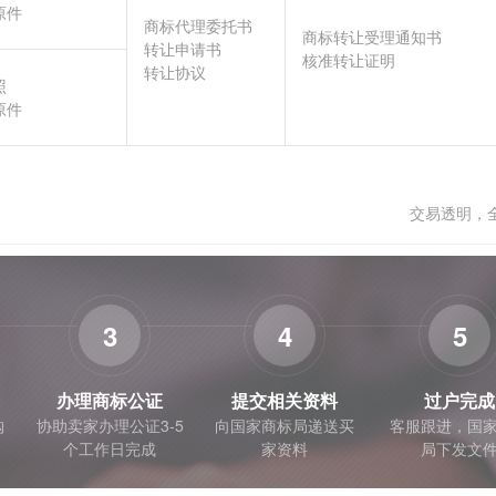
原件
商标代理委托书
商标转让受理通知书
转让申请书
核准转让证明
转让协议
照
原件
交易透明，
3
4
5
办理商标公证
提交相关资料
过户完成
购
协助卖家办理公证3-5
向国家商标局递送买
客服跟进，国
个工作日完成
家资料
局下发文