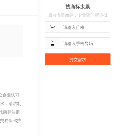
用户
c**8
购买 荣智捷
找商标太累
后台海量商标，专业顾问帮你找
用户
c**2
购买 沃百分
提交需求
众企业认可
香水，清洁制
此商标注册
的交易保驾护