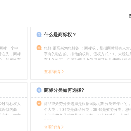
什么是商标权？
商标一个申
您好 很高兴为您解答 ：商标权，是指商标所有人对
号在先，商标
享有的独占的、排他的权利。侵权方式：1、未经注
的，如果没有
有人的许可，在同种商品上使用与其他注册商标相
迟也不会提
的商标。2、销售明知是假冒注册商标的商品。3、
制造他人注册商标标识或者销售伪造、擅自制造的
查看详情
识。4、故意为侵犯注册商标专用权的行为提供便利
给他人注册商标专用权造成其他损害。
商标分类如何选择?
经过商标权人
商品或效劳分类选择是根据国际尼斯分类来停止的，
或近似的商
个大类，1-34类是商品分类，35-45是效劳分类。
册商标，损害
人运营的产品或效劳停止选择。但有的时分，有些
需要承担侵权
在分类表中明白列出，而且也无法由一个分类就完
。情节严重
去，这就呈现了跨类别的状况，对这样的行业要特
查看详情