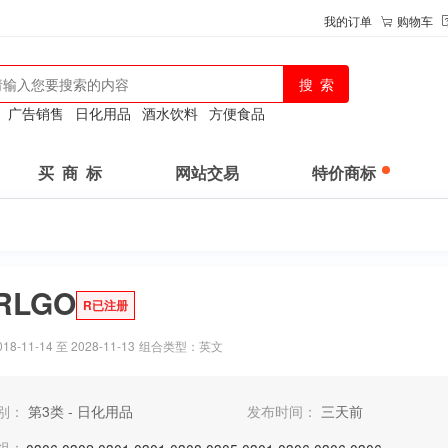
我的订单
购物车
：
广告销售
日化用品
酒水饮料
方便食品
买 商 标
网站交易
特价商标
RLGO
R已注册
-11-14 至 2028-11-13
组合类型：英文
别：
第3类 - 日化用品
发布时间：
三天前
组：