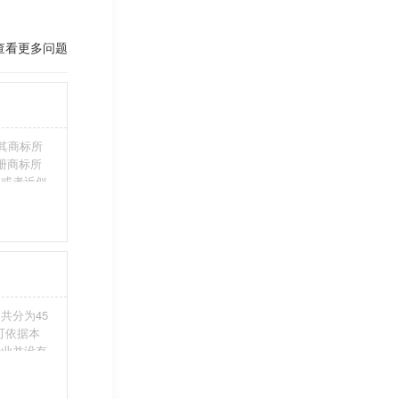
查看更多问题
其商标所
册商标所
近或者近似
伪造、擅自
注册商标标
条件。5、
共分为45
您可依据本
行业并没有
整包含进
别留意，假