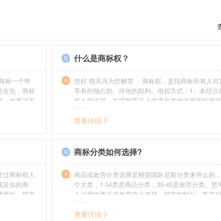
什么是商标权？
商标一个申
您好 很高兴为您解答 ：商标权，是指商标所有人对
号在先，商标
享有的独占的、排他的权利。侵权方式：1、未经注
的，如果没有
有人的许可，在同种商品上使用与其他注册商标相
迟也不会提
的商标。2、销售明知是假冒注册商标的商品。3、
制造他人注册商标标识或者销售伪造、擅自制造的
查看详情
识。4、故意为侵犯注册商标专用权的行为提供便利
给他人注册商标专用权造成其他损害。
商标分类如何选择?
经过商标权人
商品或效劳分类选择是根据国际尼斯分类来停止的，
或近似的商
个大类，1-34类是商品分类，35-45是效劳分类。
册商标，损害
人运营的产品或效劳停止选择。但有的时分，有些
需要承担侵权
在分类表中明白列出，而且也无法由一个分类就完
。情节严重
去，这就呈现了跨类别的状况，对这样的行业要特
查看详情