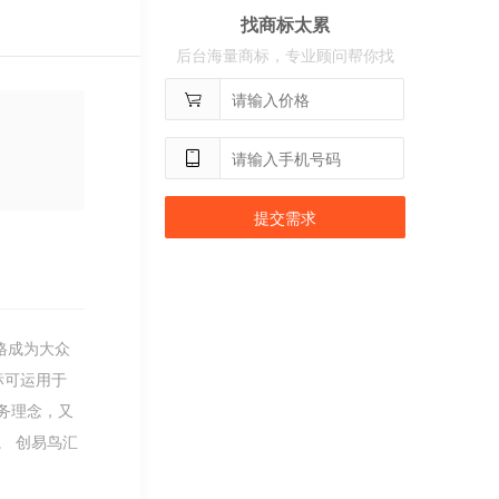
找商标太累
用户
c**2
购买 奢选
后台海量商标，专业顾问帮你找
用户
c**8
购买 荣智捷
用户
c**2
购买 沃百分
提交需求
格成为大众
标可运用于
务理念，又
。 创易鸟汇