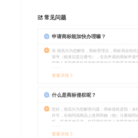
常见问题
申请商标能加快办理嘛？
亲 很高兴为您解答，商标受理后，商标局会给此
请号（核准后是注册号），在先申请的商标申请
审查人员审查商标是按申请号的先后顺序来审查
特殊情况（受理案件需要，被异议等），不会延
前。
查看详情
什么是商标侵权呢？
您好，很高兴为您解答问题：商标侵权是指：未
许可，在相同或商品上使用和她（他）注册相同
标，或者其他干涉、妨碍商标持有人使用其他注
商标持有人合法权益的其他行为。侵权的人通常
的责任，明知侵权的行为的人要承担赔偿的责任
查看详情