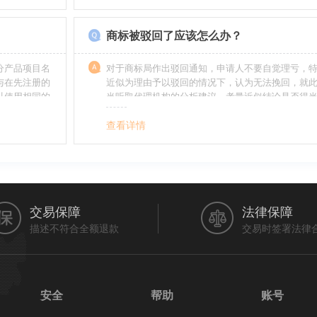
帮助。
如在类别上选择不当，能够形成对商标的维护力度
无法全面的停止维护。
商标被驳回了应该怎么办？
分产品项目名
对于商标局作出驳回通知，申请人不要自觉理亏，
与在先注册的
近似为理由予以驳回的情况下，认为无法挽回，就
以使用相同的
当听取代理机构的分析建议，考量近似结论是否得
最终决定是选择放弃还是进行复审，从而最大限度
利益（很多商标最后取得成功都是复审争取来的，
查看详情
的驳回决定并非最终决定）。驳回复审环节体现了
分给予申请人申辩的机会。
交易保障
法律保障
描述不符合全额退款
交易时签署法律
安全
帮助
账号