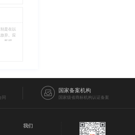
不够，从而
特别是在以
此放弃。应
当、客观，
的维护自身
审查员作出
在法律上充
国家备案机构
合同
国家级省商标机构认证备案
我们