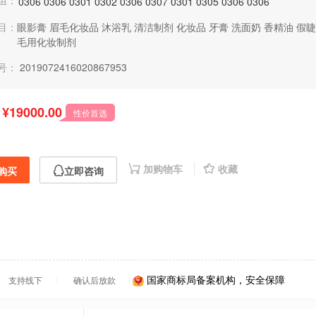
组：
0306
0306
0301
0302
0306
0307
0301
0305
0306
0306
目：
眼影膏
眉毛化妆品
沐浴乳
清洁制剂
化妆品
牙膏
洗面奶
香精油
假睫
毛用化妆制剂
号：
2019072416020867953
¥19000.00
性价首选
加购物车
收藏
购买
立即咨询
国家商标局备案机构，安全保障
支持线下
确认后放款