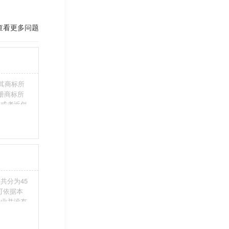
查看更多问题
其商标所
册商标所
近或者近似
伪造、擅自
注册商标标
条件。5、
共分为45
您可依据本
行业并没有
整包含进
别留意，假