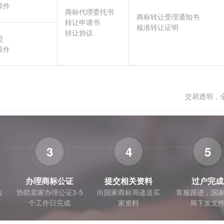
原件
商标代理委托书
商标转让受理通知书
转让申请书
核准转让证明
转让协议
照
原件
交易透明，
3
4
5
办理商标公证
提交相关资料
过户完成
购
协助卖家办理公证3-5
向国家商标局递送买
客服跟进，国
个工作日完成
家资料
局下发文