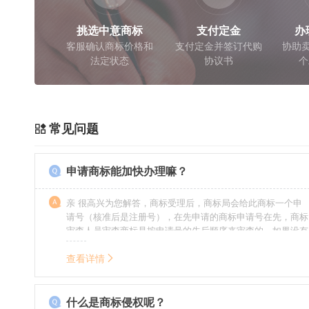
挑选中意商标
支付定金
办
客服确认商标价格和
支付定金并签订代购
协助卖
法定状态
协议书
个
常见问题
申请商标能加快办理嘛？
亲 很高兴为您解答，商标受理后，商标局会给此商标一个申
请号（核准后是注册号），在先申请的商标申请号在先，商标
审查人员审查商标是按申请号的先后顺序来审查的，如果没有
特殊情况（受理案件需要，被异议等），不会延迟也不会提
前。
查看详情
什么是商标侵权呢？