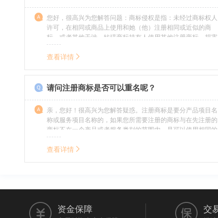
您好，很高兴为您解答问题：商标侵权是指：未经过商标权人
许可，在相同或商品上使用和她（他）注册相同或近似的商
标，或者其他干涉、妨碍商标持有人使用其他注册商标，损害
商标持有人合法权益的其他行为。侵权的人通常需要承担侵权
的责任，明知侵权的行为的人要承担赔偿的责任。情节严重
查看详情
的，还要承担刑事责任。希望我的回答对您有所帮助。
请问注册商标是否可以重名呢？
亲，您好！很高兴为您解答疑惑。注册商标是要分产品项目名
称或服务项目名称的，如果您所需要注册的商标与在先注册的
商标不在一个产品或者服务类别的范围内，是可以使用相同的
名称的。希望我的回答能帮到您。
查看详情
资金保障
交