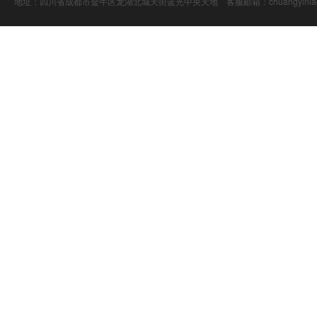
地址：四川省成都市金牛区龙湖北城天街蓝光中央天地 客服邮箱：chuangyiniao@16