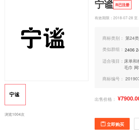
宁谧
R已注册
有效期限：2018-07-28 至 2
商标类别：
第24类
类似群组：
2406
2
适合项目：
床单和
毛巾
网
商标编号：
20190
¥7900.0
出售价格：
浏览1004次
立即购买