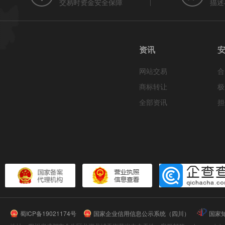
交易时资金安全保障
描述
资讯
网站交易
合
商标转让
极
全部资讯
担
蜀ICP备19021174号
国家企业信用信息公示系统（四川）
国家