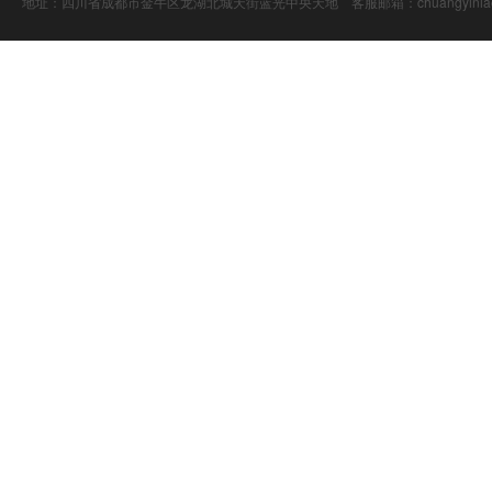
地址：四川省成都市金牛区龙湖北城天街蓝光中央天地 客服邮箱：chuangyiniao@16