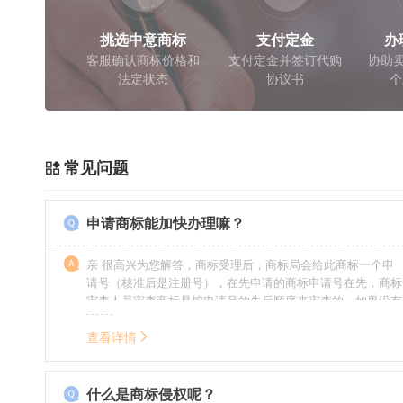
挑选中意商标
支付定金
办
客服确认商标价格和
支付定金并签订代购
协助卖
法定状态
协议书
个
常见问题
申请商标能加快办理嘛？
亲 很高兴为您解答，商标受理后，商标局会给此商标一个申
请号（核准后是注册号），在先申请的商标申请号在先，商标
审查人员审查商标是按申请号的先后顺序来审查的，如果没有
特殊情况（受理案件需要，被异议等），不会延迟也不会提
前。
查看详情
什么是商标侵权呢？