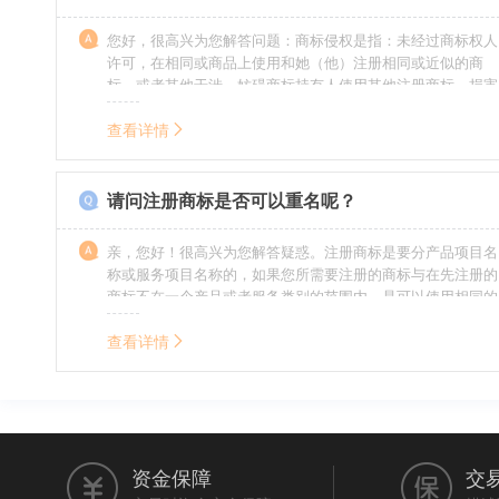
您好，很高兴为您解答问题：商标侵权是指：未经过商标权人
许可，在相同或商品上使用和她（他）注册相同或近似的商
标，或者其他干涉、妨碍商标持有人使用其他注册商标，损害
商标持有人合法权益的其他行为。侵权的人通常需要承担侵权
的责任，明知侵权的行为的人要承担赔偿的责任。情节严重
查看详情
的，还要承担刑事责任。希望我的回答对您有所帮助。
请问注册商标是否可以重名呢？
亲，您好！很高兴为您解答疑惑。注册商标是要分产品项目名
称或服务项目名称的，如果您所需要注册的商标与在先注册的
商标不在一个产品或者服务类别的范围内，是可以使用相同的
名称的。希望我的回答能帮到您。
查看详情
资金保障
交