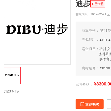
迪步
R已注册
有效期限：2019-02-21 至 2
商标类别：
第41类
类似群组：
4101
4
适合项目：
培训
文
安排和
供体育
商标编号：
20190
¥8300.0
出售价格：
浏览1347次
立即购买