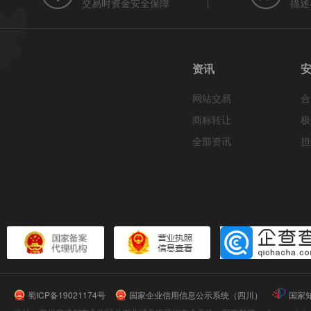
交易时资金安全保障
描述
资讯
网站交易
合
商标转让
极
全部资讯
担
蜀ICP备19021174号
国家企业信用信息公示系统（四川）
国家