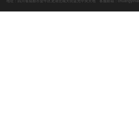
地址：四川省成都市金牛区龙湖北城天街蓝光中央天地 客服邮箱：chuangyiniao@16