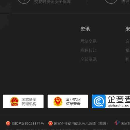
交易时资金安全保障
描述
资讯
网站交易
合
商标转让
极
全部资讯
担
蜀ICP备19021174号
国家企业信用信息公示系统（四川）
国家