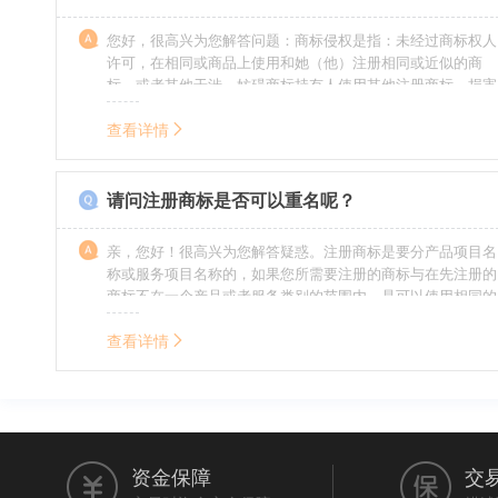
您好，很高兴为您解答问题：商标侵权是指：未经过商标权人
许可，在相同或商品上使用和她（他）注册相同或近似的商
标，或者其他干涉、妨碍商标持有人使用其他注册商标，损害
商标持有人合法权益的其他行为。侵权的人通常需要承担侵权
的责任，明知侵权的行为的人要承担赔偿的责任。情节严重
查看详情
的，还要承担刑事责任。希望我的回答对您有所帮助。
请问注册商标是否可以重名呢？
亲，您好！很高兴为您解答疑惑。注册商标是要分产品项目名
称或服务项目名称的，如果您所需要注册的商标与在先注册的
商标不在一个产品或者服务类别的范围内，是可以使用相同的
名称的。希望我的回答能帮到您。
查看详情
资金保障
交