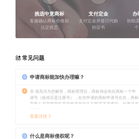
挑选中意商标
支付定金
办
客服确认商标价格和
支付定金并签订代购
协助卖
法定状态
协议书
个
常见问题
申请商标能加快办理嘛？
亲 很高兴为您解答，商标受理后，商标局会给此商标一个申
请号（核准后是注册号），在先申请的商标申请号在先，商标
审查人员审查商标是按申请号的先后顺序来审查的，如果没有
特殊情况（受理案件需要，被异议等），不会延迟也不会提
前。
查看详情
什么是商标侵权呢？