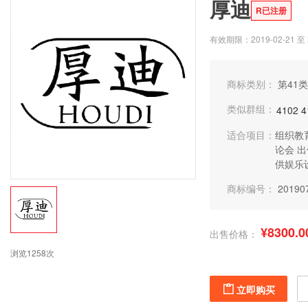
厚迪
R已注册
有效期限：2019-02-21 至 2
商标类别：
第41类
类似群组：
4102
4
适合项目：
组织教
论会
出
供娱乐
商标编号：
20190
¥8300.0
出售价格：
浏览1258次
立即购买