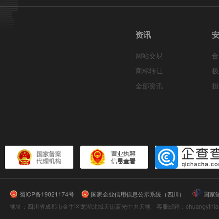
资讯
网站交易
合
商标转让
极
全部资讯
担
蜀ICP备19021174号
国家企业信用信息公示系统（四川）
国家
地址：四川省成都市金牛区龙湖北城天街蓝光中央天地 客服邮箱：chuangyiniao@16