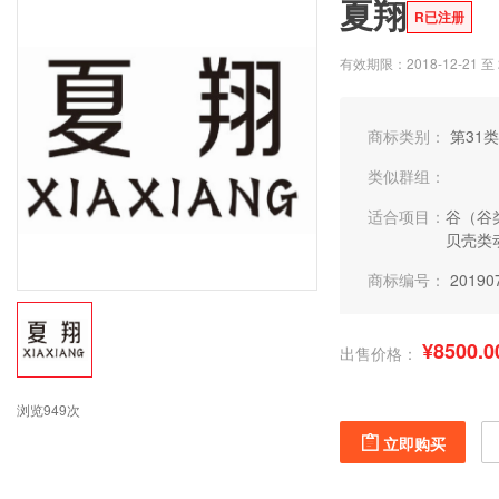
夏翔
R已注册
有效期限：2018-12-21 至 2
商标类别：
第31类
类似群组：
适合项目：
谷（谷
贝壳类
商标编号：
20190
¥8500.0
出售价格：
浏览949次
立即购买