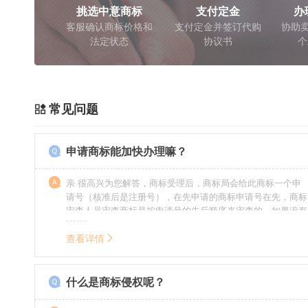
挑选中意商标
支付定金
办
客服确认商标价格和
支付定金并签订代购
协助卖
法定状态
协议书
个
常见问题
申请商标能加快办理嘛？
亲 很高兴为您解答，商标受理后，商标局会给此商标一个申
请号（核准后是注册号），在先申请的商标申请号在先，商标
审查人员审查商标是按申请号的先后顺序来审查的，如果没有
特殊情况（受理案件需要，被异议等），不会延迟也不会提
前。
查看详情
什么是商标侵权呢？