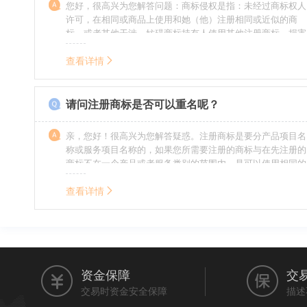
您好，很高兴为您解答问题：商标侵权是指：未经过商标权人
许可，在相同或商品上使用和她（他）注册相同或近似的商
标，或者其他干涉、妨碍商标持有人使用其他注册商标，损害
商标持有人合法权益的其他行为。侵权的人通常需要承担侵权
的责任，明知侵权的行为的人要承担赔偿的责任。情节严重
查看详情
的，还要承担刑事责任。希望我的回答对您有所帮助。
请问注册商标是否可以重名呢？
亲，您好！很高兴为您解答疑惑。注册商标是要分产品项目名
称或服务项目名称的，如果您所需要注册的商标与在先注册的
商标不在一个产品或者服务类别的范围内，是可以使用相同的
名称的。希望我的回答能帮到您。
查看详情
资金保障
交
交易时资金安全保障
描述