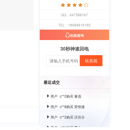
用户
c**1
购买 萝卜
用户
c**8
购买 古雍堂
QQ：647588167
用户
c**2
购买 奢选
TEL：18084816185
用户
c**8
购买 荣智捷
在线咨询
用户
c**2
购买 沃百分
30秒神速回电
用户
c**1
购买 萝卜
联系我
用户
c**8
购买 古雍堂
用户
c**2
购买 奢选
最近成交
用户
c**8
购买 荣智捷
用户
c**2
购买 沃百分
用户
c**1
购买 萝卜
用户
c**8
购买 古雍堂
用户
c**2
购买 奢选