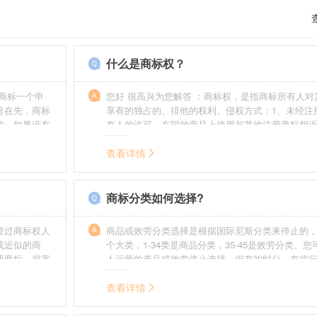
什么是商标权？
商标一个申
您好 很高兴为您解答 ：商标权，是指商标所有人对
号在先，商标
享有的独占的、排他的权利。侵权方式：1、未经注
的，如果没有
有人的许可，在同种商品上使用与其他注册商标相
迟也不会提
的商标。2、销售明知是假冒注册商标的商品。3、
制造他人注册商标标识或者销售伪造、擅自制造的
查看详情
识。4、故意为侵犯注册商标专用权的行为提供便利
给他人注册商标专用权造成其他损害。
商标分类如何选择?
经过商标权人
商品或效劳分类选择是根据国际尼斯分类来停止的，
或近似的商
个大类，1-34类是商品分类，35-45是效劳分类。
册商标，损害
人运营的产品或效劳停止选择。但有的时分，有些
需要承担侵权
在分类表中明白列出，而且也无法由一个分类就完
。情节严重
去，这就呈现了跨类别的状况，对这样的行业要特
查看详情
帮助。
如在类别上选择不当，能够形成对商标的维护力度
无法全面的停止维护。