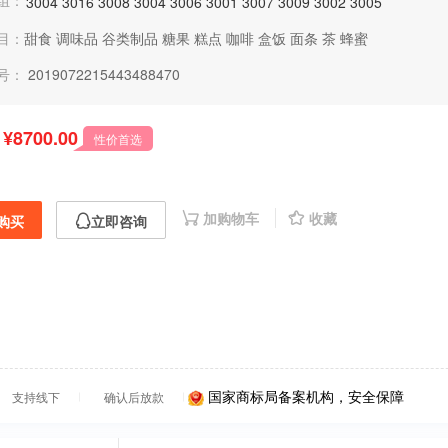
组：
3004
3016
3008
3004
3006
3001
3007
3009
3002
3005
目：
甜食
调味品
谷类制品
糖果
糕点
咖啡
盒饭
面条
茶
蜂蜜
号：
2019072215443488470
¥8700.00
性价首选
加购物车
收藏
购买
立即咨询
国家商标局备案机构，安全保障
支持线下
确认后放款