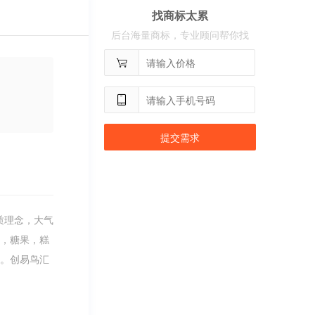
找商标太累
用户
c**8
购买 荣智捷
后台海量商标，专业顾问帮你找
用户
c**2
购买 沃百分
提交需求
质理念，大气
品，糖果，糕
7。创易鸟汇