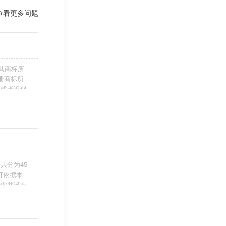
查看更多问题
其商标所
册商标所
近或者近似
伪造、擅自
注册商标标
条件。5、
共分为45
您可依据本
行业并没有
整包含进
别留意，假
不够，从而