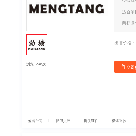
类似群
适合项
商标编
出售价格：
浏览1236次
立即
签署合同
担保交易
提供证件
极速退款