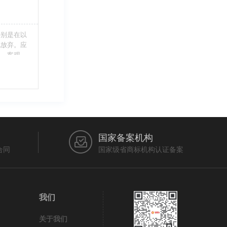
特别是在以
此放弃。应
当、客观，
的维护自身
审查员作出
在法律上充
国家备案机构
合同
国家级省商标机构认证备案
我们
关于我们