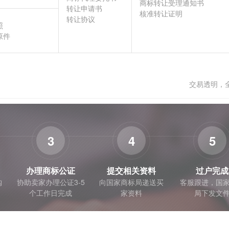
商标转让受理通知书
转让申请书
核准转让证明
转让协议
照
原件
交易透明，
3
4
5
办理商标公证
提交相关资料
过户完成
购
协助卖家办理公证3-5
向国家商标局递送买
客服跟进，国
个工作日完成
家资料
局下发文