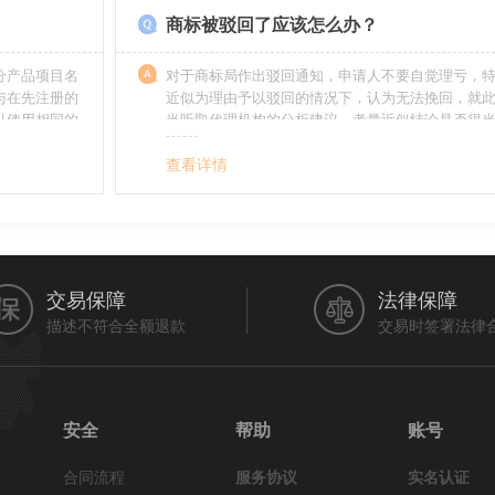
商标被驳回了应该怎么办？
分产品项目名
对于商标局作出驳回通知，申请人不要自觉理亏，
与在先注册的
近似为理由予以驳回的情况下，认为无法挽回，就
以使用相同的
当听取代理机构的分析建议，考量近似结论是否得
最终决定是选择放弃还是进行复审，从而最大限度
利益（很多商标最后取得成功都是复审争取来的，
查看详情
的驳回决定并非最终决定）。驳回复审环节体现了
分给予申请人申辩的机会。
交易保障
法律保障
描述不符合全额退款
交易时签署法律
安全
帮助
账号
合同流程
服务协议
实名认证