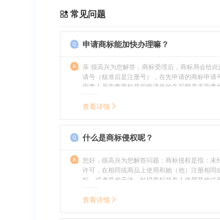
常见问题
申请商标能加快办理嘛？
亲 很高兴为您解答，商标受理后，商标局会给此
请号（核准后是注册号），在先申请的商标申请
审查人员审查商标是按申请号的先后顺序来审查
特殊情况（受理案件需要，被异议等），不会延
前。
查看详情
什么是商标侵权呢？
您好，很高兴为您解答问题：商标侵权是指：未
许可，在相同或商品上使用和她（他）注册相同
标，或者其他干涉、妨碍商标持有人使用其他注
商标持有人合法权益的其他行为。侵权的人通常
的责任，明知侵权的行为的人要承担赔偿的责任
查看详情
的，还要承担刑事责任。希望我的回答对您有所