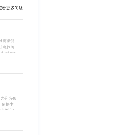
查看更多问题
其商标所
册商标所
近或者近似
伪造、擅自
注册商标标
条件。5、
共分为45
您可依据本
行业并没有
整包含进
别留意，假
不够，从而