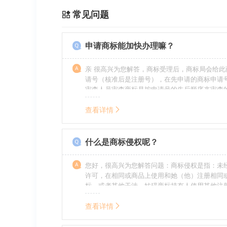
常见问题
申请商标能加快办理嘛？
亲 很高兴为您解答，商标受理后，商标局会给此
请号（核准后是注册号），在先申请的商标申请
审查人员审查商标是按申请号的先后顺序来审查
特殊情况（受理案件需要，被异议等），不会延
前。
查看详情
什么是商标侵权呢？
您好，很高兴为您解答问题：商标侵权是指：未
许可，在相同或商品上使用和她（他）注册相同
标，或者其他干涉、妨碍商标持有人使用其他注
商标持有人合法权益的其他行为。侵权的人通常
的责任，明知侵权的行为的人要承担赔偿的责任
查看详情
的，还要承担刑事责任。希望我的回答对您有所