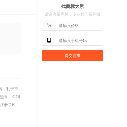
找商标太累
用户
c**8
购买 荣智捷
后台海量商标，专业顾问帮你找
用户
c**2
购买 沃百分
提交需求
播，利于市
的坚果，鱼制
注册了R