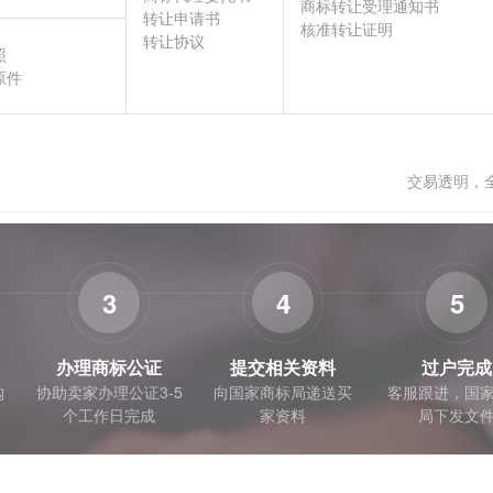
商标转让受理通知书
转让申请书
核准转让证明
转让协议
照
原件
交易透明，
3
4
5
办理商标公证
提交相关资料
过户完成
购
协助卖家办理公证3-5
向国家商标局递送买
客服跟进，国
个工作日完成
家资料
局下发文