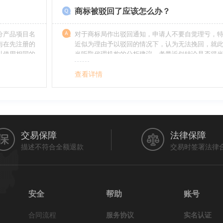
商标被驳回了应该怎么办？
分产品项目名
对于商标局作出驳回通知，申请人不要自觉理亏，
与在先注册的
近似为理由予以驳回的情况下，认为无法挽回，就
以使用相同的
当听取代理机构的分析建议，考量近似结论是否得
最终决定是选择放弃还是进行复审，从而最大限度
利益（很多商标最后取得成功都是复审争取来的，
查看详情
的驳回决定并非最终决定）。驳回复审环节体现了
分给予申请人申辩的机会。
交易保障
法律保障
描述不符合全额退款
交易时签署法律
安全
帮助
账号
合同流程
服务协议
实名认证