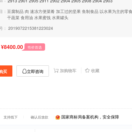
组：
2913
2901
2905
2911
2902
2904
2905
2908
2904
2903
目：
豆腐制品
肉
速冻方便菜肴
加工过的坚果
鱼制食品
以水果为主的零
干蔬菜
食用油
水果蜜饯
水果罐头
号：
2019072215381223024
¥8400.00
性价首选
加购物车
收藏
购买
立即咨询
国家商标局备案机构，安全保障
支持线下
确认后放款