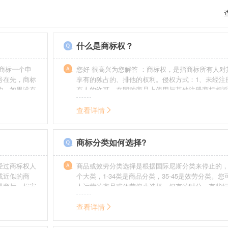
什么是商标权？
商标一个申
您好 很高兴为您解答 ：商标权，是指商标所有人对
号在先，商标
享有的独占的、排他的权利。侵权方式：1、未经注
的，如果没有
有人的许可，在同种商品上使用与其他注册商标相
迟也不会提
的商标。2、销售明知是假冒注册商标的商品。3、
制造他人注册商标标识或者销售伪造、擅自制造的
查看详情
识。4、故意为侵犯注册商标专用权的行为提供便利
给他人注册商标专用权造成其他损害。
商标分类如何选择?
经过商标权人
商品或效劳分类选择是根据国际尼斯分类来停止的，
或近似的商
个大类，1-34类是商品分类，35-45是效劳分类。
册商标，损害
人运营的产品或效劳停止选择。但有的时分，有些
需要承担侵权
在分类表中明白列出，而且也无法由一个分类就完
。情节严重
去，这就呈现了跨类别的状况，对这样的行业要特
查看详情
帮助。
如在类别上选择不当，能够形成对商标的维护力度
无法全面的停止维护。