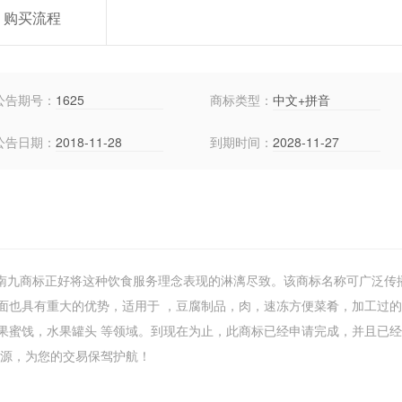
购买流程
公告期号：
1625
商标类型：
中文+拼音
公告日期：
2018-11-28
到期时间：
2028-11-27
的南九商标正好将这种饮食服务理念表现的淋漓尽致。该商标名称可广泛传
面也具有重大的优势，适用于 ，豆腐制品，肉，速冻方便菜肴，加工过
果蜜饯，水果罐头 等领域。到现在为止，此商标已经申请完成，并且已经
标资源，为您的交易保驾护航！