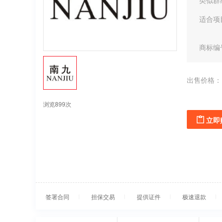
类似群
适合项
商标编
出售价格：
浏览899次
立即
签署合同
担保交易
提供证件
极速退款