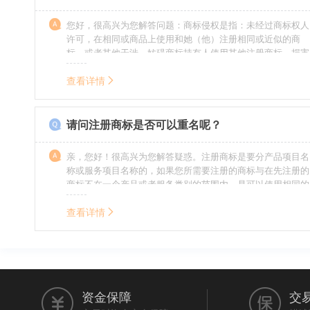
您好，很高兴为您解答问题：商标侵权是指：未经过商标权人
许可，在相同或商品上使用和她（他）注册相同或近似的商
标，或者其他干涉、妨碍商标持有人使用其他注册商标，损害
商标持有人合法权益的其他行为。侵权的人通常需要承担侵权
的责任，明知侵权的行为的人要承担赔偿的责任。情节严重
查看详情
的，还要承担刑事责任。希望我的回答对您有所帮助。
请问注册商标是否可以重名呢？
亲，您好！很高兴为您解答疑惑。注册商标是要分产品项目名
称或服务项目名称的，如果您所需要注册的商标与在先注册的
商标不在一个产品或者服务类别的范围内，是可以使用相同的
名称的。希望我的回答能帮到您。
查看详情
资金保障
交