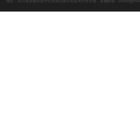
地址：四川省成都市金牛区龙湖北城天街蓝光中央天地 客服邮箱：chuangyiniao@16