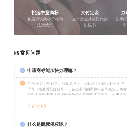
挑选中意商标
支付定金
办
客服确认商标价格和
支付定金并签订代购
协助卖
法定状态
协议书
个
常见问题
申请商标能加快办理嘛？
亲 很高兴为您解答，商标受理后，商标局会给此商标一个申
请号（核准后是注册号），在先申请的商标申请号在先，商标
审查人员审查商标是按申请号的先后顺序来审查的，如果没有
特殊情况（受理案件需要，被异议等），不会延迟也不会提
前。
查看详情
什么是商标侵权呢？