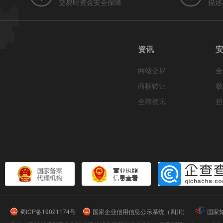
交易时资金安全保障
描述
资讯
网站交易
合
商标转让
极
全部资讯
担
蜀ICP备19021174号
国家企业信用信息公示系统（四川）
国家