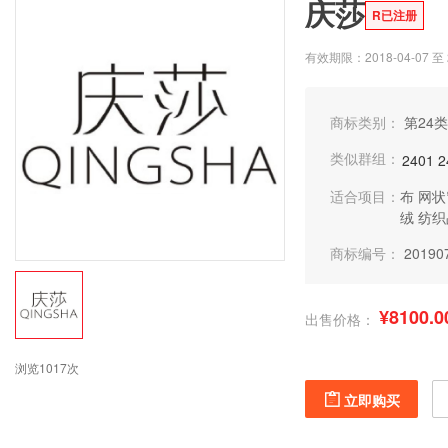
庆莎
R已注册
有效期限：2018-04-07 至 2
商标类别：
第24类
类似群组：
2401
2
适合项目：
布
网状
绒
纺织
商标编号：
20190
¥8100.0
出售价格：
浏览1017次
立即购买