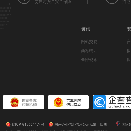
交易时资金安全保障
描述
资讯
网站交易
合
商标转让
极
全部资讯
担
蜀ICP备19021174号
国家企业信用信息公示系统（四川）
国家