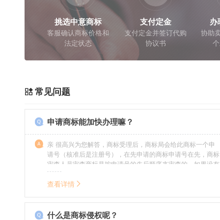
挑选中意商标
支付定金
办
客服确认商标价格和
支付定金并签订代购
协助卖
法定状态
协议书
个
常见问题
申请商标能加快办理嘛？
亲 很高兴为您解答，商标受理后，商标局会给此商标一个申
请号（核准后是注册号），在先申请的商标申请号在先，商标
审查人员审查商标是按申请号的先后顺序来审查的，如果没有
特殊情况（受理案件需要，被异议等），不会延迟也不会提
前。
查看详情
什么是商标侵权呢？