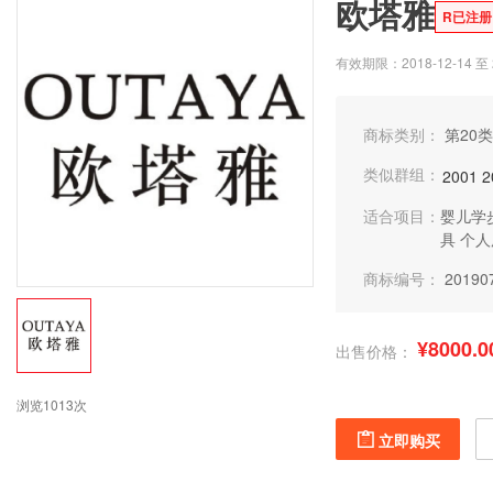
欧塔雅
R已注册
有效期限：2018-12-14 至 2
商标类别：
第20类
类似群组：
2001
2
适合项目：
婴儿学
具
个人
商标编号：
20190
¥8000.0
出售价格：
浏览1013次
立即购买