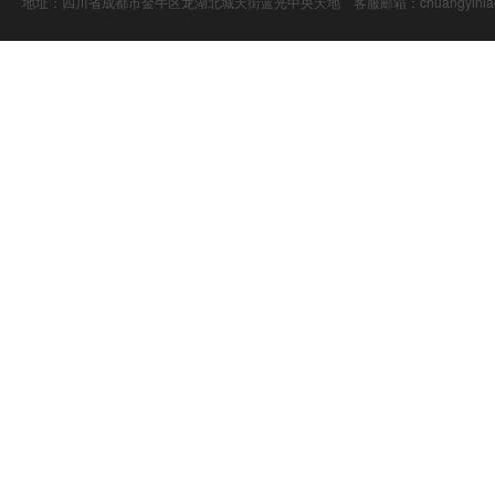
地址：四川省成都市金牛区龙湖北城天街蓝光中央天地 客服邮箱：chuangyiniao@16