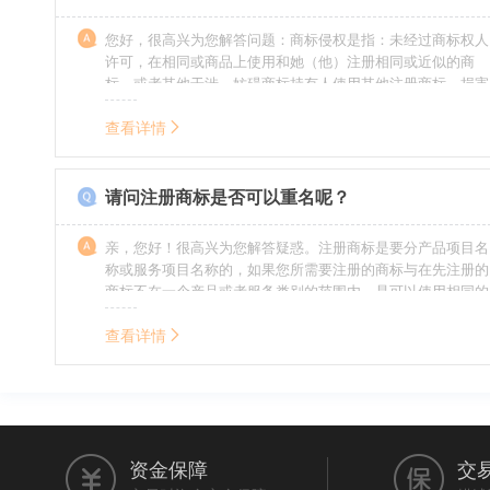
您好，很高兴为您解答问题：商标侵权是指：未经过商标权人
许可，在相同或商品上使用和她（他）注册相同或近似的商
标，或者其他干涉、妨碍商标持有人使用其他注册商标，损害
商标持有人合法权益的其他行为。侵权的人通常需要承担侵权
的责任，明知侵权的行为的人要承担赔偿的责任。情节严重
查看详情
的，还要承担刑事责任。希望我的回答对您有所帮助。
请问注册商标是否可以重名呢？
亲，您好！很高兴为您解答疑惑。注册商标是要分产品项目名
称或服务项目名称的，如果您所需要注册的商标与在先注册的
商标不在一个产品或者服务类别的范围内，是可以使用相同的
名称的。希望我的回答能帮到您。
查看详情
资金保障
交