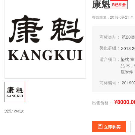
康魁
R已注册
有效期限：2018-09-21 至 2
商标类别：
第20类
类似群组：
2013
2
适合项目：
垫枕
室
品
木、
属附件
商标编号：
20190
¥8000.0
出售价格：
浏览1262次
立即购买