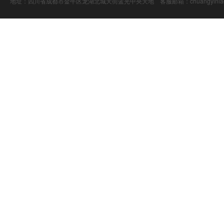
地址：四川省成都市金牛区龙湖北城天街蓝光中央天地 客服邮箱：chuangyiniao@16