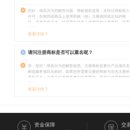
您好，很高兴为您解答问题：商标侵权是指：未经过商标权人
许可，在相同或商品上使用和她（他）注册相同或近似的商
标，或者其他干涉、妨碍商标持有人使用其他注册商标，损害
商标持有人合法权益的其他行为。侵权的人通常需要承担侵权
的责任，明知侵权的行为的人要承担赔偿的责任。情节严重
查看详情
的，还要承担刑事责任。希望我的回答对您有所帮助。
请问注册商标是否可以重名呢？
亲，您好！很高兴为您解答疑惑。注册商标是要分产品项目名
称或服务项目名称的，如果您所需要注册的商标与在先注册的
商标不在一个产品或者服务类别的范围内，是可以使用相同的
名称的。希望我的回答能帮到您。
查看详情
资金保障
交