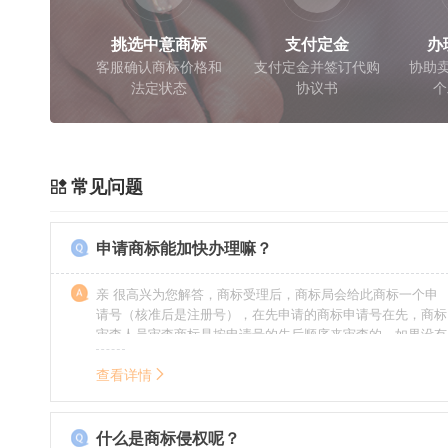
挑选中意商标
支付定金
办
客服确认商标价格和
支付定金并签订代购
协助卖
法定状态
协议书
个
常见问题
申请商标能加快办理嘛？
亲 很高兴为您解答，商标受理后，商标局会给此商标一个申
请号（核准后是注册号），在先申请的商标申请号在先，商标
审查人员审查商标是按申请号的先后顺序来审查的，如果没有
特殊情况（受理案件需要，被异议等），不会延迟也不会提
前。
查看详情
什么是商标侵权呢？