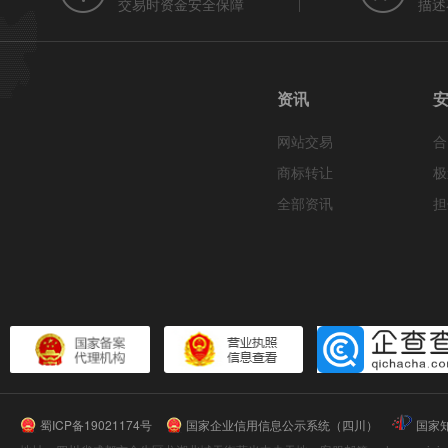
交易时资金安全保障
描述
资讯
网站交易
合
商标转让
极
全部资讯
担
蜀ICP备19021174号
国家企业信用信息公示系统（四川）
国家