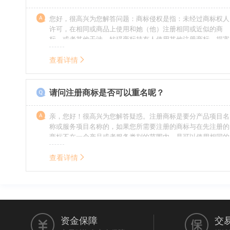
您好，很高兴为您解答问题：商标侵权是指：未经过商标权人
许可，在相同或商品上使用和她（他）注册相同或近似的商
标，或者其他干涉、妨碍商标持有人使用其他注册商标，损害
商标持有人合法权益的其他行为。侵权的人通常需要承担侵权
的责任，明知侵权的行为的人要承担赔偿的责任。情节严重
查看详情
的，还要承担刑事责任。希望我的回答对您有所帮助。
请问注册商标是否可以重名呢？
亲，您好！很高兴为您解答疑惑。注册商标是要分产品项目名
称或服务项目名称的，如果您所需要注册的商标与在先注册的
商标不在一个产品或者服务类别的范围内，是可以使用相同的
名称的。希望我的回答能帮到您。
查看详情
资金保障
交