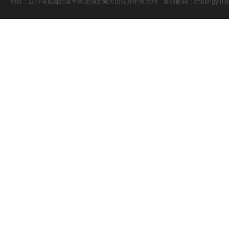
地址：四川省成都市金牛区龙湖北城天街蓝光中央天地 客服邮箱：chuangyiniao@16