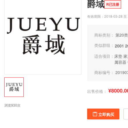
爵域
R已注册
有效期限：2018-03-28 至 2
商标类别：
第20类
类似群组：
2001
2
适合项目：
床垫
家
属容器
商标编号：
20190
¥8000.0
出售价格：
浏览930次
立即购买