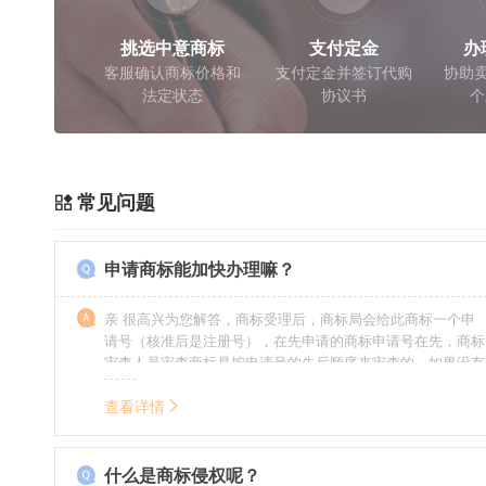
挑选中意商标
支付定金
办
客服确认商标价格和
支付定金并签订代购
协助卖
法定状态
协议书
个
常见问题
申请商标能加快办理嘛？
亲 很高兴为您解答，商标受理后，商标局会给此商标一个申
请号（核准后是注册号），在先申请的商标申请号在先，商标
审查人员审查商标是按申请号的先后顺序来审查的，如果没有
特殊情况（受理案件需要，被异议等），不会延迟也不会提
前。
查看详情
什么是商标侵权呢？