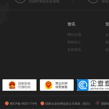
交易时资金安全保障
描述
资讯
网站交易
合
商标转让
极
全部资讯
担
蜀ICP备19021174号
国家企业信用信息公示系统（四川）
国家