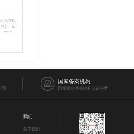
特别是在以
此放弃。应
当、客观，
的维护自身
审查员作出
在法律上充
国家备案机构
合同
国家级省商标机构认证备案
我们
关于我们