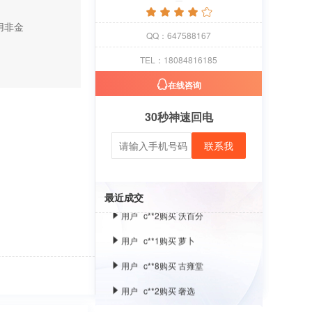
用非金
QQ：647588167
用户
c**1
购买 萝卜
TEL：18084816185
用户
c**8
购买 古雍堂
在线咨询
用户
c**2
购买 奢选
30秒神速回电
用户
c**8
购买 荣智捷
联系我
用户
c**2
购买 沃百分
用户
c**1
购买 萝卜
最近成交
用户
c**8
购买 古雍堂
用户
c**2
购买 奢选
用户
c**8
购买 荣智捷
用户
c**2
购买 沃百分
用户
c**1
购买 萝卜