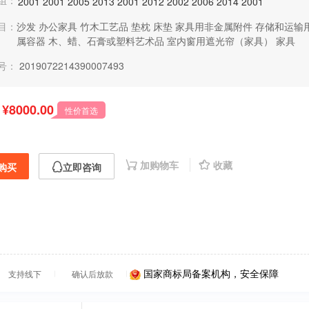
组：
2001
2001
2005
2013
2001
2012
2002
2006
2014
2001
目：
沙发
办公家具
竹木工艺品
垫枕
床垫
家具用非金属附件
存储和运输
属容器
木、蜡、石膏或塑料艺术品
室内窗用遮光帘（家具）
家具
号：
2019072214390007493
¥8000.00
性价首选
加购物车
收藏
购买
立即咨询
国家商标局备案机构，安全保障
支持线下
确认后放款