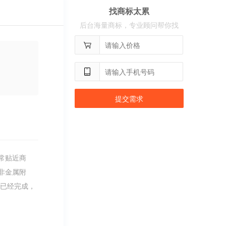
找商标太累
用户
c**8
购买 古雍堂
后台海量商标，专业顾问帮你找
用户
c**2
购买 奢选
用户
c**8
购买 荣智捷
用户
c**2
购买 沃百分
提交需求
常贴近商
非金属附
请已经完成，