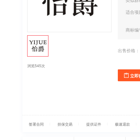
类似群
适合项
商标编
出售价格：
浏览545次
立即
签署合同
担保交易
提供证件
极速退款