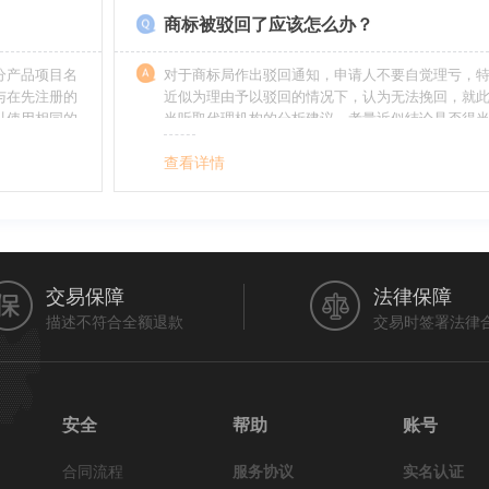
商标被驳回了应该怎么办？
分产品项目名
对于商标局作出驳回通知，申请人不要自觉理亏，
与在先注册的
近似为理由予以驳回的情况下，认为无法挽回，就
以使用相同的
当听取代理机构的分析建议，考量近似结论是否得
最终决定是选择放弃还是进行复审，从而最大限度
利益（很多商标最后取得成功都是复审争取来的，
查看详情
的驳回决定并非最终决定）。驳回复审环节体现了
分给予申请人申辩的机会。
交易保障
法律保障
描述不符合全额退款
交易时签署法律
安全
帮助
账号
合同流程
服务协议
实名认证