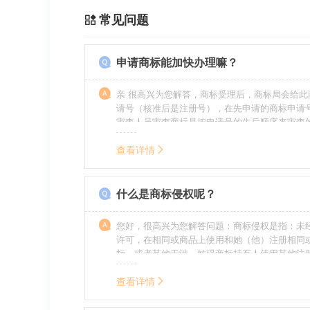
常见问题
申请商标能加快办理嘛？
亲 很高兴为您解答，商标受理后，商标局会给此
请号（核准后是注册号），在先申请的商标申请
审查人员审查商标是按申请号的先后顺序来审查
特殊情况（受理案件需要，被异议等），不会延
前。
查看详情
什么是商标侵权呢？
您好，很高兴为您解答问题：商标侵权是指：未
许可，在相同或商品上使用和她（他）注册相同
标，或者其他干涉、妨碍商标持有人使用其他注
商标持有人合法权益的其他行为。侵权的人通常
的责任，明知侵权的行为的人要承担赔偿的责任
查看详情
的，还要承担刑事责任。希望我的回答对您有所