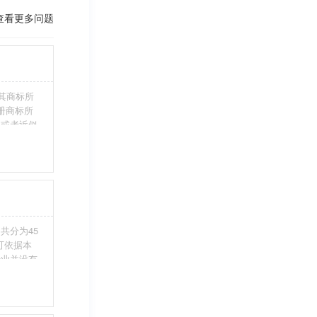
查看更多问题
其商标所
册商标所
近或者近似
伪造、擅自
注册商标标
条件。5、
共分为45
您可依据本
行业并没有
整包含进
别留意，假
不够，从而