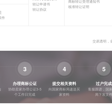
商标转让受理通知书
转让申请书
核准转让证明
转让协议
照
原件
交易透明，
3
4
5
办理商标公证
提交相关资料
过户完成
购
协助卖家办理公证3-5
向国家商标局递送买
客服跟进，国
个工作日完成
家资料
局下发文