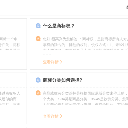
什么是商标权？
商标一个申
您好 很高兴为您解答 ：商标权，是指商标所有人对
号在先，商标
享有的独占的、排他的权利。侵权方式：1、未经注
的，如果没有
有人的许可，在同种商品上使用与其他注册商标相
迟也不会提
的商标。2、销售明知是假冒注册商标的商品。3、
制造他人注册商标标识或者销售伪造、擅自制造的
查看详情
识。4、故意为侵犯注册商标专用权的行为提供便利
给他人注册商标专用权造成其他损害。
商标分类如何选择?
经过商标权人
商品或效劳分类选择是根据国际尼斯分类来停止的，
或近似的商
个大类，1-34类是商品分类，35-45是效劳分类。
册商标，损害
人运营的产品或效劳停止选择。但有的时分，有些
需要承担侵权
在分类表中明白列出，而且也无法由一个分类就完
。情节严重
去，这就呈现了跨类别的状况，对这样的行业要特
查看详情
帮助。
如在类别上选择不当，能够形成对商标的维护力度
无法全面的停止维护。