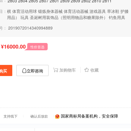
组：
2803
2804
2805
2807
2801
2809
2809
2802
2810
2811
目：
棋
体育活动用球
锻炼身体器械
体育活动器械
游戏器具
旱冰鞋
护膝
用品）
玩具
圣诞树用装饰品（照明用物品和糖果除外）
钓鱼用具
号：
2019072014340994889
¥16000.00
性价首选
加购物车
收藏
购买
立即咨询
国家商标局备案机构，安全保障
支持线下
确认后放款