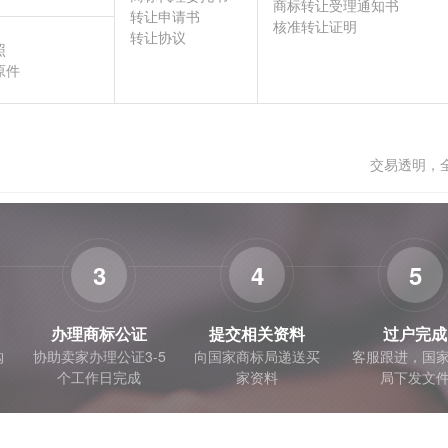
商标转让受理通知书
转让申请书
核准转让证明
转让协议
照
原件
交易透明，
3
4
5
办理商标公证
提交相关资料
过户完成
购
协助卖家办理公证3-5
向国家商标局递送买
客服跟进，国
个工作日完成
家资料
局下发文