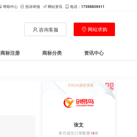
帮助中心
投诉举报
网站资讯
电话：
17398859411
网站求购
咨询客服
商标注册
商标分类
资讯中心
扫码沟通更便捷
张文
用户
c**1
购买 萝卜
单月成交订单数量
18
单