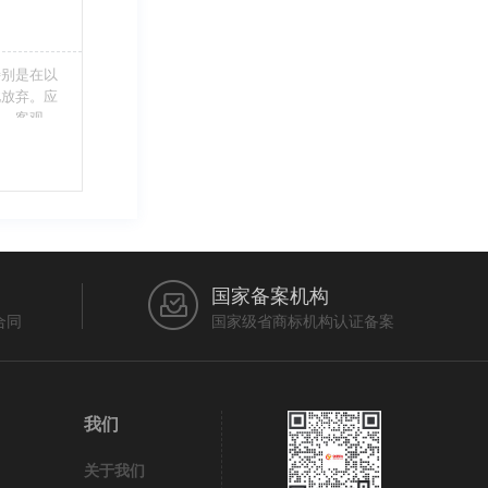
特别是在以
此放弃。应
当、客观，
的维护自身
审查员作出
在法律上充
国家备案机构
合同
国家级省商标机构认证备案
我们
关于我们