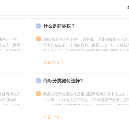
什么是商标权？
商标一个申
您好 很高兴为您解答 ：商标权，是指商标所有人对
号在先，商标
享有的独占的、排他的权利。侵权方式：1、未经注
的，如果没有
有人的许可，在同种商品上使用与其他注册商标相
迟也不会提
的商标。2、销售明知是假冒注册商标的商品。3、
制造他人注册商标标识或者销售伪造、擅自制造的
查看详情
识。4、故意为侵犯注册商标专用权的行为提供便利
给他人注册商标专用权造成其他损害。
商标分类如何选择?
经过商标权人
商品或效劳分类选择是根据国际尼斯分类来停止的，
或近似的商
个大类，1-34类是商品分类，35-45是效劳分类。
册商标，损害
人运营的产品或效劳停止选择。但有的时分，有些
需要承担侵权
在分类表中明白列出，而且也无法由一个分类就完
。情节严重
去，这就呈现了跨类别的状况，对这样的行业要特
查看详情
帮助。
如在类别上选择不当，能够形成对商标的维护力度
无法全面的停止维护。