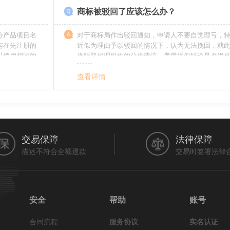
商标被驳回了应该怎么办？
分产品项目名
对于商标局作出驳回通知，申请人不要自觉理亏，
与在先注册的
近似为理由予以驳回的情况下，认为无法挽回，就
以使用相同的
当听取代理机构的分析建议，考量近似结论是否得
最终决定是选择放弃还是进行复审，从而最大限度
利益（很多商标最后取得成功都是复审争取来的，
查看详情
的驳回决定并非最终决定）。驳回复审环节体现了
分给予申请人申辩的机会。
交易保障
法律保障
描述不符合全额退款
交易时签署法律
安全
帮助
账号
合同流程
服务协议
实名认证