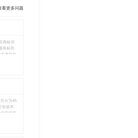
查看更多问题
其商标所
册商标所
近或者近似
伪造、擅自
注册商标标
条件。5、
共分为45
您可依据本
行业并没有
整包含进
别留意，假
不够，从而