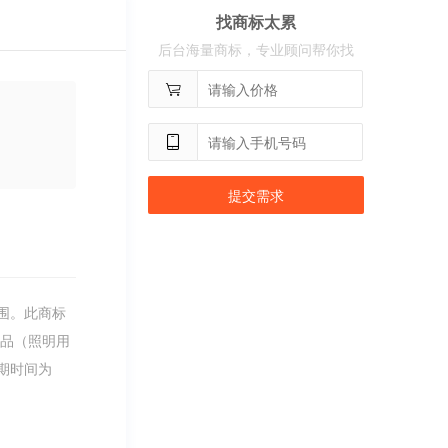
找商标太累
用户
c**2
购买 沃百分
后台海量商标，专业顾问帮你找
提交需求
围。此商标
饰品（照明用
期时间为