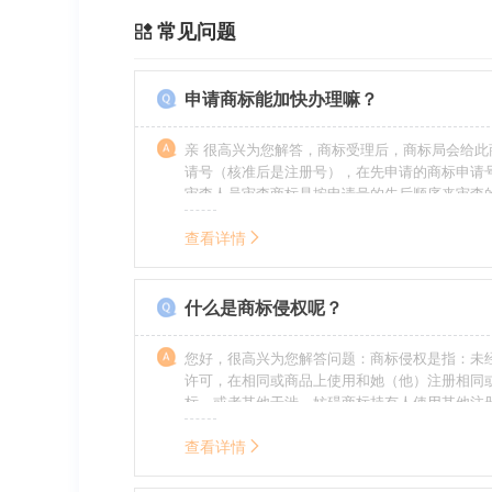
常见问题
申请商标能加快办理嘛？
亲 很高兴为您解答，商标受理后，商标局会给此
请号（核准后是注册号），在先申请的商标申请
审查人员审查商标是按申请号的先后顺序来审查
特殊情况（受理案件需要，被异议等），不会延
前。
查看详情
什么是商标侵权呢？
您好，很高兴为您解答问题：商标侵权是指：未
许可，在相同或商品上使用和她（他）注册相同
标，或者其他干涉、妨碍商标持有人使用其他注
商标持有人合法权益的其他行为。侵权的人通常
的责任，明知侵权的行为的人要承担赔偿的责任
查看详情
的，还要承担刑事责任。希望我的回答对您有所